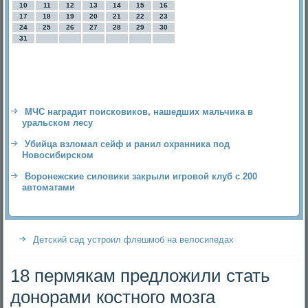
10
11
12
13
14
15
16
17
18
19
20
21
22
23
24
25
26
27
28
29
30
31
МЧС наградит поисковиков, нашедших мальчика в
уральском лесу
Убийца взломал сейф и ранил охранника под
Новосибирском
Воронежские силовики закрыли игровой клуб с 200
автоматами
Детский сад устроил флешмоб на велосипедах
18 пермякам предложили стать
донорами костного мозга