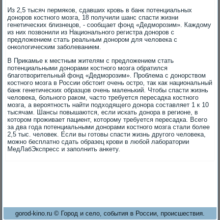
Из 2,5 тысяч пермяков, сдавших кровь в банк потенциальных
доноров костного мозга, 18 получили шанс спасти жизни
генетических близнецов, - сообщает фонд «Дедморозим». Каждому
из них позвонили из Национального регистра доноров с
предложением стать реальным донором для человека с
онкологическим заболеванием.
В Прикамье к местным жителям с предложением стать
потенциальными донорами костного мозга обратился
благотворительный фонд «Дедморозим». Проблема с донорством
костного мозга в России обстоит очень остро, так как национальный
банк генетических образцов очень маленький. Чтобы спасти жизнь
человека, больного раком, часто требуется пересадка костного
мозга, а вероятность найти подходящего донора составляет 1 к 10
тысячам. Шансы повышаются, если искать донора в регионе, в
котором проживает пациент, которому требуется пересадка. Всего
за два года потенциальными донорами костного мозга стали более
2,5 тыс. человек. Если вы готовы спасти жизнь другого человека,
можно бесплатно сдать образец крови в любой лаборатории
МедЛабЭкспресс и заполнить анкету.
gorod-kino.ru © Город и село, события в России, происшествия.