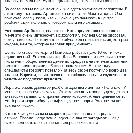
тюлень, он больной. Нужно сделать так, чтобы он был здоров.
За ластоногими пациентами обычно здесь ухаживают волонтеры. В
этом году Екатерина Артеменко, психолог из Москвы, одна. Она
приехала месяц назад, чтобы наконец-то побывать в центре
реабилитации тюленей, о котором так много слышала.
Екатерина Артёменко, волонтер: «Есть предмет зоопсихология.
Меня это очень интересует. Психология у тюленя более здоровая,
чем у человека. Потому что все обусловлено инстинктами, которые
мудрее, чем те, которые человек придумывает».
Центр по спасению ларг в Приморье работает уже 10 лет и пока
единственный. Его организатор Лора Белоиван - известный в крае
писатель и общественный деятель. Средства на лечение животных
вместе с волонтерами собирают всем миром. В этом году
специалисты говорят: повезло - за весь сезон поступило всего два
тюленя. Впрочем, не исключено, что обессиленных и изувеченных
животных продолжат привозить.
Лора Белоиван, директор реабилитационного центра «Тюлень»: «У
меня есть заповедная мечта. Отрегулировать малое судоходство в
акватории залива. Это травматичная история. А еще донные сети.
На Черном море гибнут дельфины, у нас - ларги. Это настоящая
трагедия моря».
Ката и Квик уже совсем скоро отправятся на волю в родную
стихию. Правда, когда точно, здесь не любят загадывать - еще
нужно полностью восстановить здоровье животных.