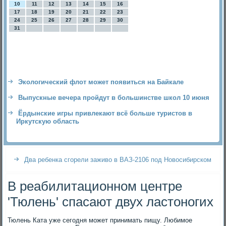
10
11
12
13
14
15
16
17
18
19
20
21
22
23
24
25
26
27
28
29
30
31
Экологический флот может появиться на Байкале
Выпускные вечера пройдут в большинстве школ 10 июня
Ёрдынские игры привлекают всё больше туристов в
Иркутскую область
Два ребенка сгорели заживо в ВАЗ-2106 под Новосибирском
В реабилитационном центре
'Тюлень' спасают двух ластоногих
Тюлень Ката уже сегодня может принимать пищу. Любимое