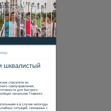
ьницы
 и шквалистый
мские спасатели во
тного самоуправления,
отовности для быстрого
сообщил начальник Главного
ательными и в случае непогоды
ычайных ситуаций, связанных с