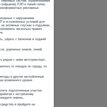
 ливневых систем, ограничениями
 (обрывом) ЛЭП и линий связи,
рокоформатных рекламных
связанных с нарушением
ТП и осложнённых условий для
 на затяжных спусках и подъёмах,
 запомнить несколько правил
нь.
ь, убрать с балконов и лоджий
ок, дорожных знаков, линий
ь рядом с ними автотранспорт;.
итесь от поездок по городу, по
реходы и другие заглубленные
ше возможного уровня
олеть подтопленные участки.
прибегая к экстренному
реждите ливень;.
средство и пройдите на