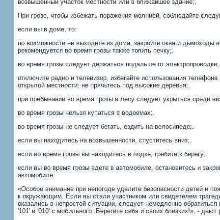
возвышенный участок местности или в ближайшее здание;.
При грозе, чтобы избежать поражения молнией, соблюдайте след
если вы в доме, то:
по возможности не выходите из дома, закройте окна и дымоходы в
рекомендуется во время грозы также топить печку;.
во время грозы следует держаться подальше от электропроводки, 
отключите радио и телевизор, избегайте использования телефона 
открытой местности: не прячьтесь под высокие деревья;.
при пребывании во время грозы в лесу следует укрыться среди ни
во время грозы нельзя купаться в водоемах;.
во время грозы не следует бегать, ездить на велосипеде;.
если вы находитесь на возвышенности, спуститесь вниз;.
если во время грозы вы находитесь в лодке, гребите к берегу;.
если вы во время грозы едете в автомобиле, остановитесь и закро
автомобиле.
«Особое внимание при непогоде уделите безопасности детей и п
к окружающим. Если вы стали участником или свидетелем трагеди
оказались в непростой ситуации, следует немедленно обратиться
'101' и '010' с мобильного. Берегите себя и своих близких!», - да