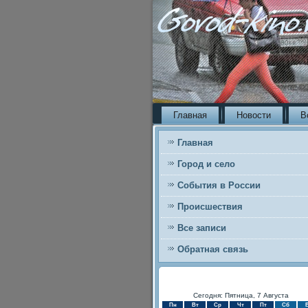
Главная
Новости
В
Главная
Город и село
События в России
Происшествия
Все записи
Обратная связь
Сегодня: Пятница, 7 Августа
Пн
Вт
Ср
Чт
Пт
Сб