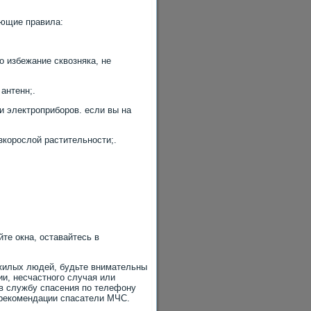
ующие правила:
о избежание сквозняка, не
антенн;.
и электроприборов. если вы на
зкорослой растительности;.
йте окна, оставайтесь в
ожилых людей, будьте внимательны
и, несчастного случая или
 в службу спасения по телефону
ют рекомендации спасатели МЧС.