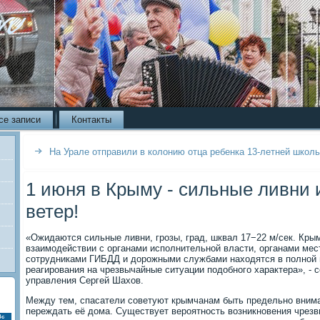
се записи
Контакты
На Урале отправили в колонию отца ребенка 13-летней школ
1 июня в Крыму - сильные ливни
ветер!
«Ожидаются сильные ливни, грозы, град, шквал 17−22 м/сек. Кры
взаимодействии с органами исполнительной власти, органами мес
сотрудниками ГИБДД и дорожными службами находятся в полной г
реагирования на чрезвычайные ситуации подобного характера», - 
управления Сергей Шахов.
Между тем, спасатели советуют крымчанам быть предельно вним
переждать её дома. Существует вероятность возникновения чрезв
Вс