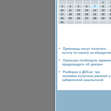
1
3
4
5
6
7
8
10
11
12
13
14
15
17
18
19
20
21
22
24
25
26
27
28
29
31
Приморцы могут получить
льготу по налогу на имуществ
Уральцев пообещали заранее
предупредить об урагане
Разборки в ДОСах: три
человека получили ранения у
хабаровской шашлычной