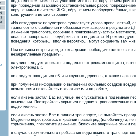
подтоплением низменных участков местности, нарушением работы
2
при проведении аварийно-восстановительных работ, повреждением
9
нарушениями в системе ЖКХ, обрушением слабоукреплённых, ши
16
конструкций и ветхих строений.
23
30
«На автодорогах полуострова существует угроза происшествий, 
транспортного сообщения и образованием заторов в результате Д
движения транспорта, особенно в пониженных участках местности,
опасных поворотах», - подчёркивают в ведомстве. И рекомендуют
поведения, которые… вполне вероятно… могут сохранить вам жиз
При сильном ветре и дожде: окна домов необходимо плотно закрыт
незакрепленные предметы;.
на улице следует держаться подальше от рекламных щитов, вывес
о
электропередач;.
не следует находиться вблизи крупных деревьев, а также парковат
при получении информации о выпадении обильных осадков воздерж
возможности оставайтесь в квартире или на работе;.
если ливень застал Вас на улице, не спускайтесь в подземные пе
помещения. Постарайтесь укрыться в зданиях, расположенных вы
подтопления;.
если ливень застал Вас в личном транспорте, не пытайтесь преод
Медленно перестройтесь в крайний правый ряд (на обочину) и, не 
торможению, прекратите движение. Включите аварийные огни и пе
в случае стремительного пребывания воды покиньте транспортное 