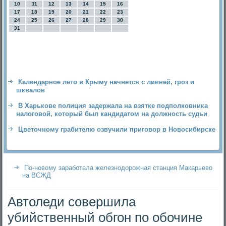
10
11
12
13
14
15
16
17
18
19
20
21
22
23
24
25
26
27
28
29
30
31
Календарное лето в Крыму начнется с ливней, гроз и
шквалов
В Харькове полиция задержала на взятке подполковника
налоговой, который был кандидатом на должность судьи
Цветочному грабителю озвучили приговор в Новосибирске
По-новому заработала железнодорожная станция Макарьево
на ВСЖД
Автоледи совершила
убийственный обгон по обочине