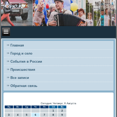
Главная
Город и село
События в России
Происшествия
Все записи
Обратная связь
Сегодня: Четверг, 6 Августа
Пн
Вт
Ср
Чт
Пт
Сб
Вс
1
2
3
4
5
6
7
8
9