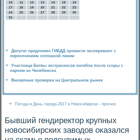
10
11
12
13
14
15
16
17
18
19
20
21
22
23
24
25
26
27
28
29
30
31
Депутат предложил ГИБДД провести эксперимент с
пересечением сплошной линии
Участница Битвы экстрасенсов погибла после ссоры с
парнем из Челябинска
Внезапные проверки на Центральном рынке
Погода в День города-2017 в Новосибирске - прогноз
Бывший гендиректор крупных
новосибирских заводов оказался
на скамье подсудимых