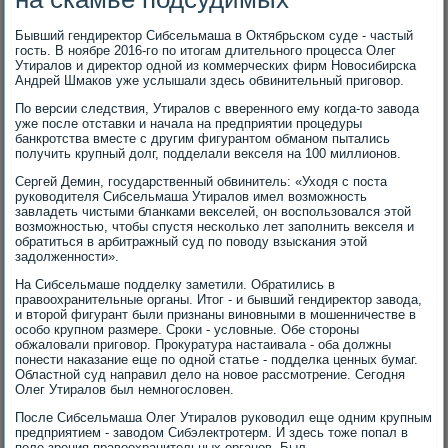
Бывший гендиректор Сибсельмаша в Октябрьском суде - частый
гость. В ноябре 2016-го по итогам длительного процесса Олег
Утиралов и директор одной из коммерческих фирм Новосибирска
Андрей Шмаков уже услышали здесь обвинительный приговор.
По версии следствия, Утиралов с вверенного ему когда-то завода
уже после отставки и начала на предприятии процедуры
банкротства вместе с другим фигурантом обманом пытались
получить крупный долг, подделали векселя на 100 миллионов.
Сергей Демин, государственный обвинитель: «Уходя с поста
руководителя Сибсельмаша Утиралов имел возможность
завладеть чистыми бланками векселей, он воспользовался этой
возможностью, чтобы спустя несколько лет заполнить векселя и
обратиться в арбитражный суд по поводу взыскания этой
задолженности».
На Сибсельмаше подделку заметили. Обратились в
правоохранительные органы. Итог - и бывший гендиректор завода,
и второй фигурант были признаны виновными в мошенничестве в
особо крупном размере. Сроки - условные. Обе стороны
обжаловали приговор. Прокуратура настаивала - оба должны
понести наказание еще по одной статье - подделка ценных бумаг.
Областной суд направил дело на новое рассмотрение. Сегодня
Олег Утиралов был немногословен.
После Сибсельмаша Олег Утиралов руководил еще одним крупным
предприятием - заводом Сибэлектротерм. И здесь тоже попал в
поле зрения правоохранительных органов. Был