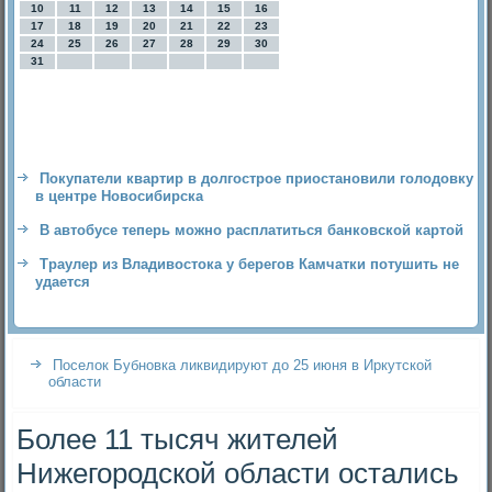
10
11
12
13
14
15
16
17
18
19
20
21
22
23
24
25
26
27
28
29
30
31
Покупатели квартир в долгострое приостановили голодовку
в центре Новосибирска
В автобусе теперь можно расплатиться банковской картой
Траулер из Владивостока у берегов Камчатки потушить не
удается
Поселок Бубновка ликвидируют до 25 июня в Иркутской
области
Более 11 тысяч жителей
Нижегородской области остались