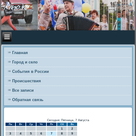
Главная
Город и село
События в России
Происшествия
Все записи
Обратная связь
Сегодня: Пятница, 7 Августа
Пн
Вт
Ср
Чт
Пт
Сб
Вс
1
2
3
4
5
6
7
8
9