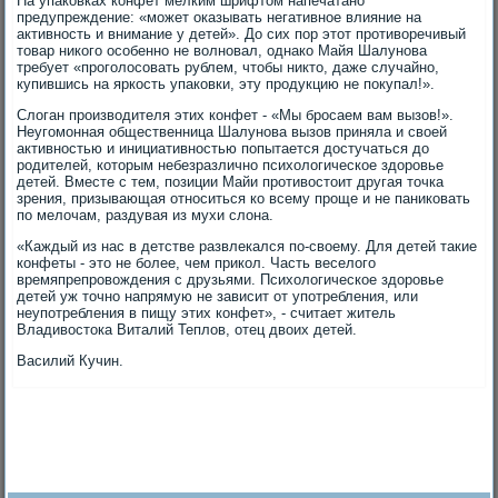
На упаковках конфет мелким шрифтом напечатано
предупреждение: «может оказывать негативное влияние на
активность и внимание у детей». До сих пор этот противоречивый
товар никого особенно не волновал, однако Майя Шалунова
требует «проголосовать рублем, чтобы никто, даже случайно,
купившись на яркость упаковки, эту продукцию не покупал!».
Слоган производителя этих конфет - «Мы бросаем вам вызов!».
Неугомонная общественница Шалунова вызов приняла и своей
активностью и инициативностью попытается достучаться до
родителей, которым небезразлично психологическое здоровье
детей. Вместе с тем, позиции Майи противостоит другая точка
зрения, призывающая относиться ко всему проще и не паниковать
по мелочам, раздувая из мухи слона.
«Каждый из нас в детстве развлекался по-своему. Для детей такие
конфеты - это не более, чем прикол. Часть веселого
времяпрепровождения с друзьями. Психологическое здоровье
детей уж точно напрямую не зависит от употребления, или
неупотребления в пищу этих конфет», - считает житель
Владивостока Виталий Теплов, отец двоих детей.
Василий Кучин.