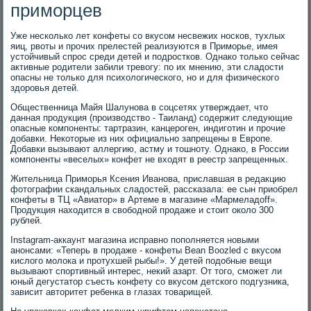
приморцев
Уже несколько лет конфеты со вкусом несвежих носков, тухлых
яиц, рвоты и прочих прелестей реализуются в Приморье, имея
устойчивый спрос среди детей и подростков. Однако только сейчас
активные родители забили тревогу: по их мнению, эти сладости
опасны не только для психологического, но и для физического
здоровья детей.
Общественница Майя Шалунова в соцсетях утверждает, что
данная продукция (производство - Таиланд) содержит следующие
опасные компоненты: тартразин, канцероген, индиготин и прочие
добавки. Некоторые из них официально запрещены в Европе.
Добавки вызывают аллергию, астму и тошноту. Однако, в России
компоненты «веселых» конфет не входят в реестр запрещенных.
Жительница Приморья Ксения Иванова, приславшая в редакцию
фотографии скандальных сладостей, рассказала: ее сын приобрел
конфеты в ТЦ «Авиатор» в Артеме в магазине «Мармеладoff».
Продукция находится в свободной продаже и стоит около 300
рублей.
Instagram-аккаунт магазина исправно пополняется новыми
анонсами: «Теперь в продаже - конфеты Bean Boozled с вкусом
кислого молока и протухшей рыбы!». У детей подобные вещи
вызывают спортивный интерес, некий азарт. От того, сможет ли
юный дегустатор съесть конфету со вкусом детского подгузника,
зависит авторитет ребенка в глазах товарищей.