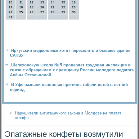
10
11
12
13
14
15
16
17
18
19
20
21
22
23
24
25
26
27
28
29
30
31
Иркутский медколледж хотят переселить в бывшее здание
САПЭУ
Шелеховскую школу № 5 проверяет трудовая инспекция в
связи с обращением к президенту России молодого педагога
Алёны Остальцовой
В Уфе назвали основные причины гибели детей в летний
период
Нарушители антитабачного закона в Молдове не платят
штрафы
Эпатажные конфеты возмутили