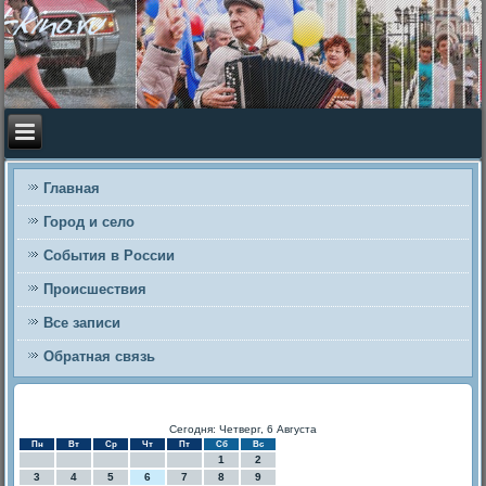
Главная
Город и село
События в России
Происшествия
Все записи
Обратная связь
Сегодня: Четверг, 6 Августа
Пн
Вт
Ср
Чт
Пт
Сб
Вс
1
2
3
4
5
6
7
8
9