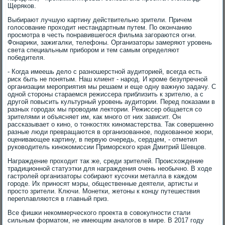
Щеряков.
Выбирают лучшую картину действительно зрители. Причем
голосование проходит нестандартным путем. По окончанию
просмотра в честь понравившегося фильма загораются огни.
Фонарики, зажигалки, телефоны. Организаторы замеряют уровень
света специальным прибором и тем самым определяют
победителя.
- Когда имеешь дело с разношерстной аудиторией, всегда есть
риск быть не понятым. Наш клиент - народ. И кроме безупречной
организации мероприятия мы решаем и еще одну важную задачу. С
одной стороны стараемся режиссера приблизить к зрителю, а с
другой повысить культурный уровень аудитории. Перед показами в
разных городах мы проводим лектории. Режиссер общается со
зрителями и объясняет им, как много от них зависит. Он
рассказывает о кино, о тонкостях киномастерства. Так совершенно
разные люди превращаются в организованное, подкованное жюри,
оценивающее картину, в первую очередь, сердцем, - отметил
руководитель кинокомиссии Приморского края Дмитрий Шевцов.
Награждение проходит так же, среди зрителей. Происхождение
традиционной статуэтки для награждения очень необычно. В ходе
гастролей организаторы собирают кусочки металла в каждом
городе. Их приносят мэры, общественные деятели, артисты и
просто зрители. Ключи. Монетки, жетоны к концу путешествия
переплавляются в главный приз.
Все фишки некоммерческого проекта в совокупности стали
сильным форматом, не имеющим аналогов в мире. В 2017 году