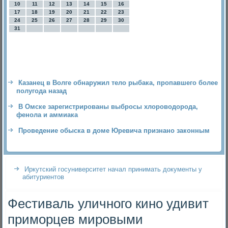
10
11
12
13
14
15
16
17
18
19
20
21
22
23
24
25
26
27
28
29
30
31
Казанец в Волге обнаружил тело рыбака, пропавшего более
полугода назад
В Омске зарегистрированы выбросы хлороводорода,
фенола и аммиака
Проведение обыска в доме Юревича признано законным
Иркутский госуниверситет начал принимать документы у
абитуриентов
Фестиваль уличного кино удивит
приморцев мировыми