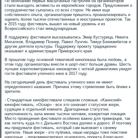
По окончанию первых масштабных гастролей на организаторов
стали выходить активисты из европейских городов. Предложения о
сотрудничестве сыпались со всех сторон. Не имея еще
собственного опыта, организаторам пришлось проанализировать и
оценить более тысячи отечественных и иностранных проектов. Так
в 2015 году фестиваль вышел на новый уровень и из
Всероссийского стал международным.
В поддержку фестиваля высказывались Эмир Кустурица, Никита
Михалков, Владимир Познер, Павел Лунгин, Тимур Бекмамбетов и
другие деятели культуры. Поддержку проекту традиционно
оказывает и администрация Приморского края.
В прошлом году основной тематикой кинопоказа была любовь, в
этом году организаторы внесли в шорт-лист больше драмы. Шесть
лучших короткометражных кинокартин с ноткой драматизма увидят
гости фестиваля уличного кино в 2017 году.
На сегодняшний день фестиваль уличного кино не имеет
определенного названия. Причина этому стремление быть ближе к
зрителю.
- Стандартные кинофестивали слишком сложные. «Каннский»
кинофестиваль, «Оскар» - все это означает статусное жюри,
судящее в отдельной комнате. Драгоценные статуэтки,
наполненность зала менее тысячи человек, конкретная локация.
Место проведения фестиваля особенно важно для приморцев, так
как лететь куда-то с Дальнего Востока далеко и дорого. И поэтому
мы придумали фестиваль, который сам выезжает к своему
зрителю. Наше жюри - это публика, наши награды тоже поистине
народные, - прокомментировал основатель проекта Александр