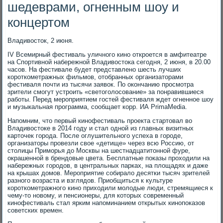
шедеврами, огненным шоу и
концертом
Владивосток, 2 июня.
IV Всемирный фестиваль уличного кино откроется в амфитеатре
на Спортивной набережной Владивостока сегодня, 2 июня, в 20.00
часов. На фестивале будет представлено шесть лучших
короткометражных фильмов, отобранных организаторами
фестиваля почти из тысячи заявок. По окончанию просмотра
зрители смогут устроить «светоголосование» за понравившиеся
работы. Перед мероприятием гостей фестиваля ждет огненное шоу
и музыкальная программа, сообщает корр. ИА PrimaMedia.
Напомним, что первый кинофестиваль проекта стартовал во
Владивостоке в 2014 году и стал одной из главных визитных
карточек города. После оглушительного успеха в городе,
организаторы провезли свое «детище» через всю Россию, от
столицы Приморья до Москвы на шестнадцатитонной фуре,
окрашенной в брендовые цвета. Бесплатные показы проходили на
набережных городов, в центральных парках, на площадях и даже
на крышах домов. Мероприятие собирало десятки тысяч зрителей
разного возраста и взглядов. Приобщиться к культуре
короткометражного кино приходили молодые люди, стремящиеся к
чему-то новому, и пенсионеры, для которых современный
кинофестиваль стал ярким напоминанием открытых кинопоказов
советских времен.