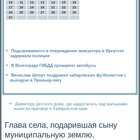
10
11
12
13
14
15
16
17
18
19
20
21
22
23
24
25
26
27
28
29
30
31
Подозреваемого в повреждении эвакуатора в Иркутске
задержала полиция
В Волгограде ГИБДД проверяет автобусы
Вячеслав Шпорт поздравил хабаровских футболистов с
выходом в Премьер-лигу
Директору детского дома, где надругались над малышами,
вынесли приговор в Хабаровском крае
Глава села, подарившая сыну
муниципальную землю,