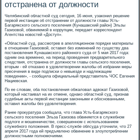
отстранена от должности
Челябинский областной суд сегодня, 16 июня, узаконил решение
первой инстанции об отстранении от должности главы Усть-
Багарякского сельского поселения (Кунашакский район) Эльзы
Газизовой, обвиняемой в коррупции, передает корреспондент
Агентства новостей «Доступ».
«Областной суд, рассмотрев в апелляционном порядке материалы
в отношении Газизовой, оставил без изменений по существу два
постановления Кунашакского районного суда от 5 мая 2017 года:
одним она временно, на период проведения предварительного
следствия, отстранена от должности главы сельского поселения,
вторым - ей отказано в удовлетворении жалобы об избрании меры
пресечения в виде подписки о невыезде и надлежащем
поведении», - сообщила официальный представитель ЧОС Евгения
Нациевская.
По ее словам, оба постановления обжаловал адвокат Газизовой,
который настаивал на их отмене, однако областной суд, признав
судебные акты первой инстанции законными и обоснованными,
оставил жалобы без удовлетворения.
Ранее прокуратура сообщала, что глава Усть-Багарякского
сельского поселения Эльза Газизова обвиняется в служебном
подлоге и мошенничестве, совершенном с использованием
служебного положения. В пресс-службе облсуда уточнили, что 27
апреля 2017 года ей предъявлено обвинение в злоупотреблении
должностными полномочиями.