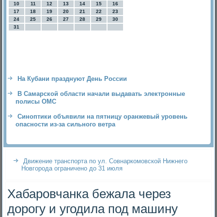
10
11
12
13
14
15
16
17
18
19
20
21
22
23
24
25
26
27
28
29
30
31
На Кубани празднуют День России
В Самарской области начали выдавать электронные
полисы ОМС
Синоптики объявили на пятницу оранжевый уровень
опасности из-за сильного ветра
Движение транспорта по ул. Совнаркомовской Нижнего
Новгорода ограничено до 31 июля
Хабаровчанка бежала через
дорогу и угодила под машину