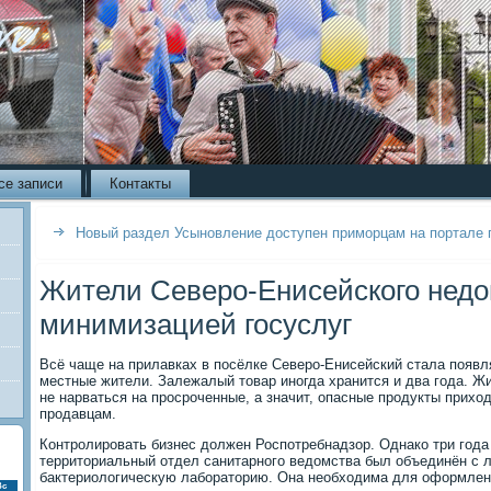
се записи
Контакты
Новый раздел Усыновление доступен приморцам на портале 
Жители Северо-Енисейского нед
минимизацией госуслуг
Всё чаще на прилавках в посёлке Северо-Енисейский стала появл
местные жители. Залежалый товар иногда хранится и два года. Ж
не нарваться на просроченные, а значит, опасные продукты прихо
продавцам.
Контролировать бизнес должен Роспотребнадзор. Однако три года
территориальный отдел санитарного ведомства был объединён с л
бактериологическую лабораторию. Она необходима для оформлен
Вс