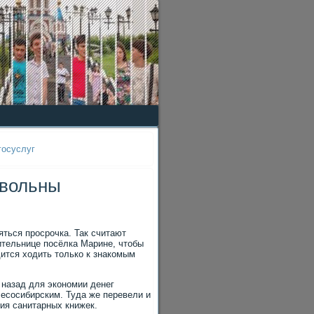
госуслуг
овольны
яться просрочка. Так считают
ительнице посёлка Марине, чтобы
дится ходить только к знакомым
 назад для экономии денег
есосибирским. Туда же перевели и
ия санитарных книжек.