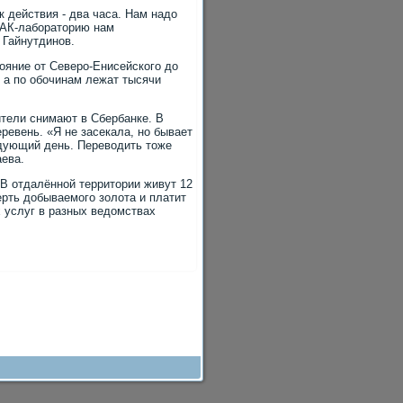
к действия - два часа. Нам надо
 БАК-лабораторию нам
 Гайнутдинов.
ояние от Северо-Енисейского до
 а по обочинам лежат тысячи
ители снимают в Сбербанке. В
ревень. «Я не засекала, но бывает
едующий день. Переводить тоже
аева.
 В отдалённой территории живут 12
ерть добываемого золота и платит
 услуг в разных ведомствах