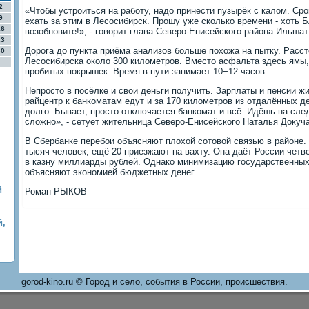
2
«Чтобы устроиться на работу, надо принести пузырёк с калом. Сро
9
ехать за этим в Лесосибирск. Прошу уже сколько времени - хоть
16
возобновите!», - говорит глава Северо-Енисейского района Ильшат
23
Дорога до пункта приёма анализов больше похожа на пытку. Расст
30
Лесосибирска около 300 километров. Вместо асфальта здесь ямы,
пробитых покрышек. Время в пути занимает 10−12 часов.
Непросто в посёлке и свои деньги получить. Зарплаты и пенсии ж
райцентр к банкоматам едут и за 170 километров из отдалённых де
долго. Бывает, просто отключается банкомат и всё. Идёшь на сл
сложно», - сетует жительница Северо-Енисейского Наталья Докуч
В Сбербанке перебои объясняют плохой сотовой связью в районе.
тысяч человек, ещё 20 приезжают на вахту. Она даёт России четв
в казну миллиарды рублей. Однако минимизацию государственных
объясняют экономией бюджетных денег.
й
Роман РЫКОВ
й,
gorod-kino.ru © Город и село, события в России, происшествия.