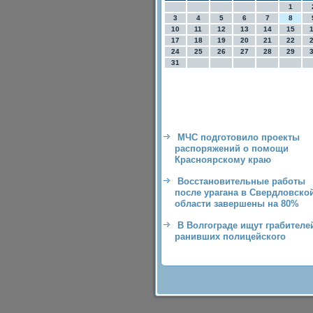
1
3
4
5
6
7
8
10
11
12
13
14
15
17
18
19
20
21
22
24
25
26
27
28
29
31
МЧС подготовило проекты
распоряжений о помощи
Красноярскому краю
Восстановительные работы
после урагана в Свердловско
области завершены на 80%
В Волгограде ищут грабителе
ранивших полицейского