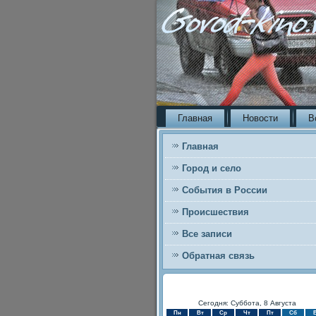
Главная
Новости
В
Главная
Город и село
События в России
Происшествия
Все записи
Обратная связь
Сегодня: Суббота, 8 Августа
Пн
Вт
Ср
Чт
Пт
Сб