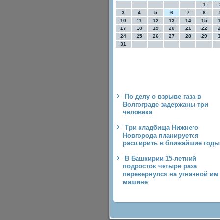
1
3
4
5
6
7
8
10
11
12
13
14
15
17
18
19
20
21
22
24
25
26
27
28
29
31
По делу о взрыве газа в
Волгограде задержаны три
человека
Три кладбища Нижнего
Новгорода планируется
расширить в ближайшие годы
В Башкирии 15-летний
подросток четыре раза
перевернулся на угнанной им
машине