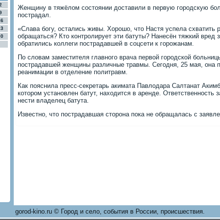
2
Женщину в тяжёлом состоянии доставили в первую городскую бол
9
пострадал.
16
«Слава богу, остались живы. Хорошо, что Настя успела схватить 
23
обращаться? Кто контролирует эти батуты? Нанесён тяжкий вред 
30
обратились коллеги пострадавшей в соцсети к горожанам.
По словам заместителя главного врача первой городской больниц
пострадавшей женщины различные травмы. Сегодня, 25 мая, она п
реанимации в отделение политравм.
Как пояснила пресс-секретарь акимата Павлодара Салтанат Акимб
котором установлен батут, находится в аренде. Ответственность 
нести владелец батута.
Известно, что пострадавшая сторона пока не обращалась с заявл
gorod-kino.ru © Город и село, события в России, происшествия.