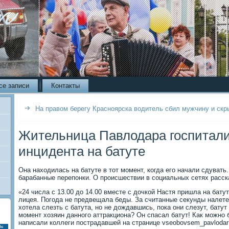
се записи
Контакты
На правом берегу Красноярска водитель сбил мужчину и скр
Жительница Павлодара госпитали
инцидента на батуте
Она находилась на батуте в тот момент, когда его начали сдуват
барабанные перепонки. О происшествии в социальных сетях расск
«24 числа с 13.00 до 14.00 вместе с дочкой Настя пришла на батут
лицея. Погода не предвещала беды. За считанные секунды налете
хотела слезть с батута, но не дождавшись, пока они слезут, батут
момент хозяин данного аттракциона? Он спасал батут! Как можно 
написали коллеги пострадавшей на странице vseobovsem_pavlodar 
Вс