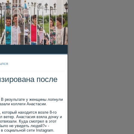
ылся
зирована после
ь. В результате у женщины лопнули
азали коллеги Анастасии.
, который находится возле 8-го
л ветер. Анастасия взяла дочку и
 отвязали. Куда смотрел в этот
было не увидеть людей?» -
в социальной сети Instagram.