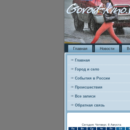
Главная
Новости
В
Главная
Город и село
События в России
Происшествия
Все записи
Обратная связь
Сегодня: Четверг, 6 Августа
Пн
Вт
Ср
Чт
Пт
Сб