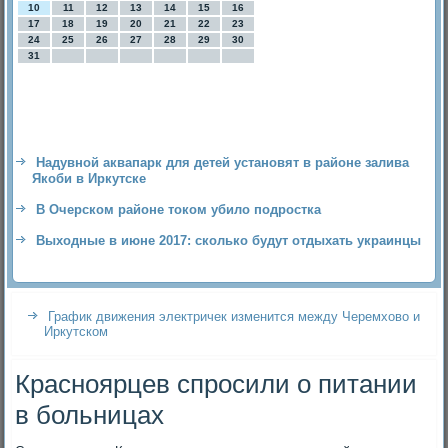
10
11
12
13
14
15
16
17
18
19
20
21
22
23
24
25
26
27
28
29
30
31
Надувной аквапарк для детей установят в районе залива
Якоби в Иркутске
В Очерском районе током убило подростка
Выходные в июне 2017: сколько будут отдыхать украинцы
График движения электричек изменится между Черемхово и
Иркутском
Красноярцев спросили о питании
в больницах