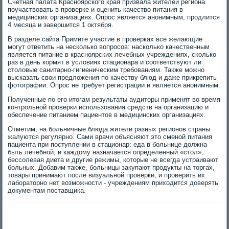
Счетная палата Красноярского края призвала жителей региона
поучаствовать в проверке и оценить качество питания в
медицинских организациях. Опрос является анонимным, продлится
4 месяца и завершится 1 октября.
В разделе сайта Примите участие в проверках все желающие
могут ответить на несколько вопросов: насколько качественным
является питание в красноярских лечебных учреждениях, сколько
раз в день кормят в условиях стационара и соответствуют ли
столовые санитарно-гигиеническим требованиям. Также можно
высказать свои предложения по качеству блюд и даже прикрепить
фотографии. Опрос не требует регистрации и является анонимным.
Полученные по его итогам результаты аудиторы применят во время
контрольной проверки использования средств на организацию и
обеспечение питанием пациентов в медицинских организациях.
Отметим, на больничные блюда жители разных регионов страны
жалуются регулярно. Сами врачи объясняют это сменой питания
пациента при поступлении в стационар: еда в больнице должна
быть лечебной, и каждому назначается определенный «стол»,
бессолевая диета и другие режимы, которые не всегда устраивают
больных. Добавим также, больницы закупают продукты на торгах,
товары принимают после визуальной проверки, и проверить их
лабораторно нет возможности - учреждениям приходится доверять
документам поставщика.