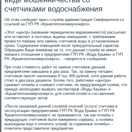
счетчиками водоснабжения
Об этом сообщает пресс-служба администрации Симферополя со
ссылкой на ГУП РК «Крымтеплокоммунэнерго».
«Этот «центр» (название периодически видоизменяется) рассылает
или оставляет в почтовых ящиках извещения, с требованием
провести поверку или замену счетчиков воды в установленные
сроки. Содержание извещений носит принудительный характер.
Обращаем Ваше внимание на то, что данная служба не имеет
никакого отношения к предприятиям ГУП РК «Вода Крыма» и ГУП
РК «Крымтеплокоммунэнерго», - говорится в сообщении.
При этом стоимость работ по замене счетчиков данным
предприятием завышена в два раза. Так, за замену четырех
счетчиков просят наличными 8 тыс 400 рублей, хотя данная работа
стоит в два раза дешевле. Более того, работники «центра»
срывают пломбы и снимают счетчики, не предупреждая хозяев, что
прежде необходимо вызвать инспекторов «Воды Крыма» и
«Крымтеплокоммунэнерго» для снятия пломб и составления
соответствующих актов.
«После оказанной данной службой платной 'услуги' счетчики в
эксплуатацию предприятиями ГУП РК 'Вода Крыма' и ГУП РК
'Крымтеплокоммунэнерго' не принимаются, так как пломбы с
предыдущих счетчиков были намеренно сорваны, а хозяева
вынуждены еще и оплатить штраф за сорванные пломбы», -
отметили представители предприятия.