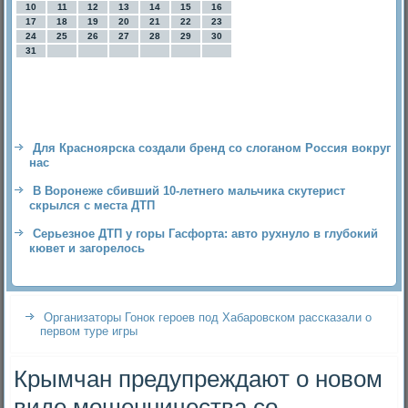
10
11
12
13
14
15
16
17
18
19
20
21
22
23
24
25
26
27
28
29
30
31
Для Красноярска создали бренд со слоганом Россия вокруг
нас
В Воронеже сбивший 10-летнего мальчика скутерист
скрылся с места ДТП
Серьезное ДТП у горы Гасфорта: авто рухнуло в глубокий
кювет и загорелось
Организаторы Гонок героев под Хабаровском рассказали о
первом туре игры
Крымчан предупреждают о новом
виде мошенничества со