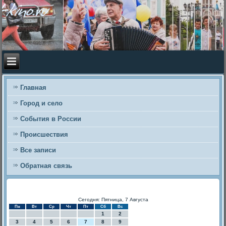
Главная
Город и село
События в России
Происшествия
Все записи
Обратная связь
Сегодня: Пятница, 7 Августа
Пн
Вт
Ср
Чт
Пт
Сб
Вс
1
2
3
4
5
6
7
8
9