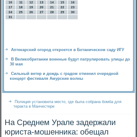
10
11
12
13
14
15
16
17
18
19
20
21
22
23
24
25
26
27
28
29
30
31
Аптекарский огород откроется в Ботаническом саду ИГУ
В Великобритании военные будут патрулировать улицы до
30 мая
Сильный ветер и дождь с градом отменил очередной
концерт фестиваля Амурские волны
Полиция установила место, где была собрана бомба для
теракта в Манчестере
На Среднем Урале задержали
юриста-мошенника: обещал