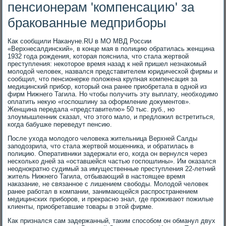
пенсионерам 'компенсацию' за
бракованные медприборы
Как сообщили Накануне.RU в МО МВД России
«Верхнесалдинский», в конце мая в полицию обратилась женщина
1932 года рождения, которая пояснила, что стала жертвой
преступления: некоторое время назад к ней пришел незнакомый
молодой человек, назвался представителем юридической фирмы и
сообщил, что пенсионерке положена крупная компенсация за
медицинский прибор, который она ранее приобретала в одной из
фирм Нижнего Тагила. Но чтобы получить эту выплату, необходимо
оплатить некую «госпошлину за оформление документов».
Женщина передала «представителю» 50 тыс. руб., но
злоумышленник сказал, что этого мало, и предложил встретиться,
когда бабушке переведут пенсию.
После ухода молодого человека жительница Верхней Салды
заподозрила, что стала жертвой мошенника, и обратилась в
полицию. Оперативники задержали его, когда он вернулся через
несколько дней за «оставшейся частью госпошлины». Им оказался
неоднократно судимый за имущественные преступления 22-летний
житель Нижнего Тагила, отбывающий в настоящее время
наказание, не связанное с лишением свободы. Молодой человек
ранее работал в компании, занимающейся распространением
медицинских приборов, и прекрасно знал, где проживают пожилые
клиенты, приобретавшие товары в этой фирме.
Как признался сам задержанный, таким способом он обманул двух