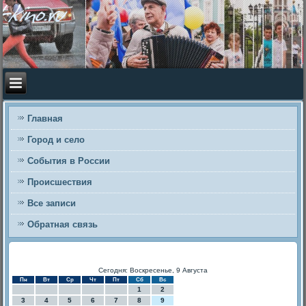
Главная
Город и село
События в России
Происшествия
Все записи
Обратная связь
Сегодня: Воскресенье, 9 Августа
Пн
Вт
Ср
Чт
Пт
Сб
Вс
1
2
3
4
5
6
7
8
9