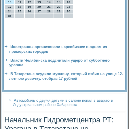
10
11
12
13
14
15
16
17
18
19
20
21
22
23
24
25
26
27
28
29
30
31
Иностранцы организовали наркобизнес в одном из
приморских городов
Власти Челябинска подсчитали ущерб от субботнего
урагана
В Татарстане осудили мужчину, который избил на улице 12-
летнюю девочку, отобрав 17 рублей
Автомобиль с двумя детьми в салоне попал в аварию в
Индустриальном районе Хабаровска
Начальник Гидрометцентра РТ:
Урагана в Татарстане не