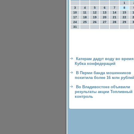
1
3
4
5
6
7
8
10
11
12
13
14
15
17
18
19
20
21
22
24
25
26
27
28
29
31
Катерам дадут воду во время
Кубка конфедераций
В Перми банда мошенников
похитила более 16 млн рубле
Во Владивостоке объявили
результаты акции Топливный
контроль