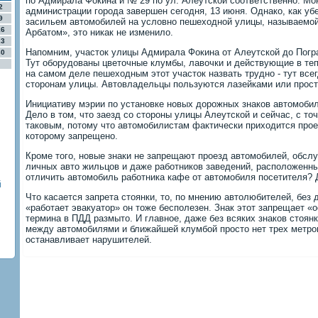
по Адмирала Фокина и № 29 по ул. Алеутской соответственно. Мон
2
администрации города завершен сегодня, 13 июня. Однако, как уб
9
засильем автомобилей на условно пешеходной улицы, называемой
16
Арбатом», это никак не изменило.
23
Напомним, участок улицы Адмирала Фокина от Алеутской до Погр
30
Тут оборудованы цветочные клумбы, лавочки и действующие в те
на самом деле пешеходным этот участок назвать трудно - тут все
сторонам улицы. Автовладельцы пользуются лазейками или прост
Инициативу мэрии по установке новых дорожных знаков автомоби
Дело в том, что заезд со стороны улицы Алеутской и сейчас, с то
таковым, потому что автомобилистам фактически приходится прое
которому запрещено.
Кроме того, новые знаки не запрещают проезд автомобилей, обс
личных авто жильцов и даже работников заведений, расположенных
отличить автомобиль работника кафе от автомобиля посетителя? Д
й
Что касается запрета стоянки, то, по мнению автолюбителей, без
«работает эвакуатор» он тоже бесполезен. Знак этот запрещает «о
термина в ПДД размыто. И главное, даже без всяких знаков стоянк
между автомобилями и ближайшей клумбой просто нет трех метров
останавливает нарушителей.