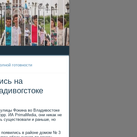
олной готовности
ись на
адивогстоке
 улицы Фокина во Владивостоке
рр. ИА PrimaMedia, они никак не
ь существовали и раньше, но
» появились в районе домом № 3