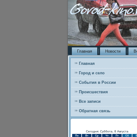
Главная
Новости
В
Главная
Город и село
События в России
Происшествия
Все записи
Обратная связь
Сегодня: Суббота, 8 Августа
Пн
Вт
Ср
Чт
Пт
Сб