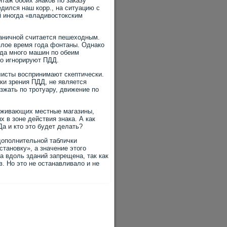
таж обоих знаков по заказу
едился наш корр., на ситуацию с
 иногда «владивостокским
аничной считается пешеходным.
плое время года фонтаны. Однако
гда много машин по обеим
о игнорируют ПДД.
листы воспринимают скептически.
чки зрения ПДД, не является
зжать по тротуару, движение по
луживающих местные магазины,
 в зоне действия знака. А как
а и кто это будет делать?
 дополнительной таблички
становку», а значение этого
а вдоль зданий запрещена, так как
. Но это не останавливало и не