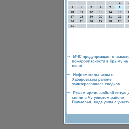
1
3
4
5
6
7
8
10
11
12
13
14
15
17
18
19
20
21
22
24
25
26
27
28
29
31
МЧС предупреждает о высок
пожароопасности в Крыму на 
июня
Нефтемогильником в
Хабаровском районе
заинтересовался следком
Режим чрезвычайной ситуац
сняли в Чугуевском районе
Приморья, вода ушла с участ