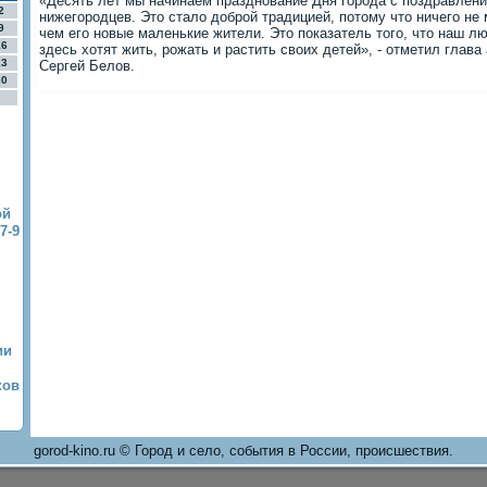
«Десять лет мы начинаем празднование Дня города с поздравлени
2
нижегородцев. Это стало доброй традицией, потому что ничего не
9
чем его новые маленькие жители. Это показатель того, что наш л
16
здесь хотят жить, рожать и растить своих детей», - отметил глав
23
Сергей Белов.
30
ой
7-9
ии
ков
gorod-kino.ru © Город и село, события в России, происшествия.