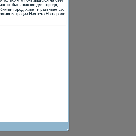
я только что появившихся на свет
 может быть важнее для города,
юбимый город живет и развивается,
а администрации Нижнего Новгорода