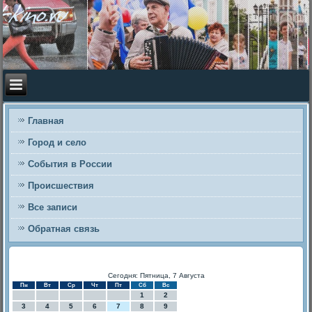
Главная
Город и село
События в России
Происшествия
Все записи
Обратная связь
Сегодня: Пятница, 7 Августа
Пн
Вт
Ср
Чт
Пт
Сб
Вс
1
2
3
4
5
6
7
8
9