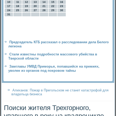
10
11
12
13
14
15
16
17
18
19
20
21
22
23
24
25
26
27
28
29
30
31
Председатель КГБ рассказал о расследовании дела Белого
легиона
Стали известны подробности массового убийства в
Тверской области
Замглавы УМВД Приморья, попавшийся на премиях,
уволен из органов под покровом тайны
Алиханов: Пожар в Прегольском не станет катастрофой для
владельца бизнеса
Поиски жителя Трехгорного,
упавшего в реку на квадроцикле,