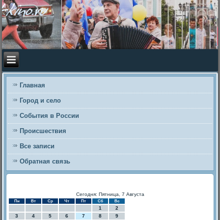
Главная
Город и село
События в России
Происшествия
Все записи
Обратная связь
Сегодня: Пятница, 7 Августа
Пн
Вт
Ср
Чт
Пт
Сб
Вс
1
2
3
4
5
6
7
8
9