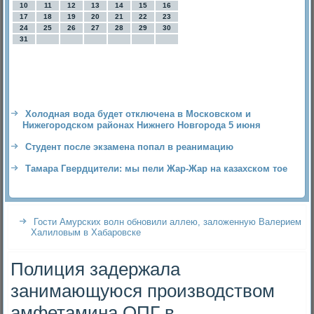
10
11
12
13
14
15
16
17
18
19
20
21
22
23
24
25
26
27
28
29
30
31
Холодная вода будет отключена в Московском и
Нижегородском районах Нижнего Новгорода 5 июня
Студент после экзамена попал в реанимацию
Тамара Гвердцители: мы пели Жар-Жар на казахском тое
Гости Амурских волн обновили аллею, заложенную Валерием
Халиловым в Хабаровске
Полиция задержала
занимающуюся производством
амфетамина ОПГ в