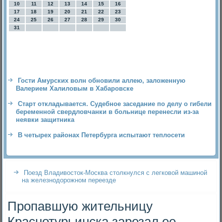
10
11
12
13
14
15
16
17
18
19
20
21
22
23
24
25
26
27
28
29
30
31
Гости Амурских волн обновили аллею, заложенную
Валерием Халиловым в Хабаровске
Старт откладывается. Судебное заседание по делу о гибели
беременной свердловчанки в больнице перенесли из-за
неявки защитника
В четырех районах Петербурга испытают теплосети
Поезд Владивосток-Москва столкнулся с легковой машиной
на железнодорожном переезде
Пропавшую жительницу
Краснотурьинска зарезал ее