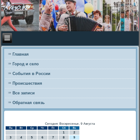
Главная
Город и село
События в России
Происшествия
Все записи
Обратная связь
Сегодня: Воскресенье, 9 Августа
Пн
Вт
Ср
Чт
Пт
Сб
Вс
1
2
3
4
5
6
7
8
9