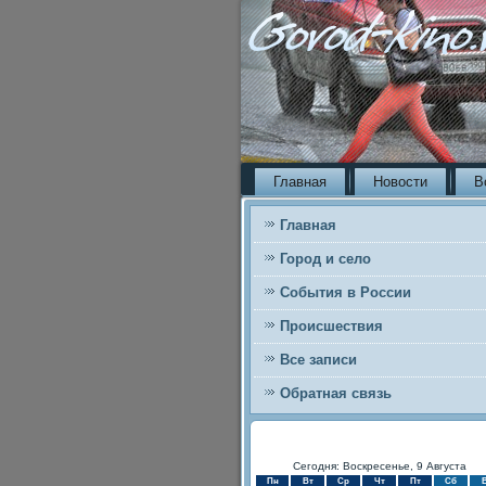
Главная
Новости
В
Главная
Город и село
События в России
Происшествия
Все записи
Обратная связь
Сегодня: Воскресенье, 9 Августа
Пн
Вт
Ср
Чт
Пт
Сб