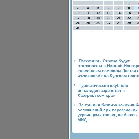
1
3
4
5
6
7
8
10
11
12
13
14
15
17
18
19
20
21
22
24
25
26
27
28
29
31
Пассажиры Стрижа будут
отправлены в Нижний Новгор
сдвоенным составом Ласточк
из-за аварии на Курском вокз
Туристический клуб для
инвалидов заработал в
Хабаровском крае
За три дня безвиза каких-либ
осложнений при пересечении
украинцами границ не было -
МИД