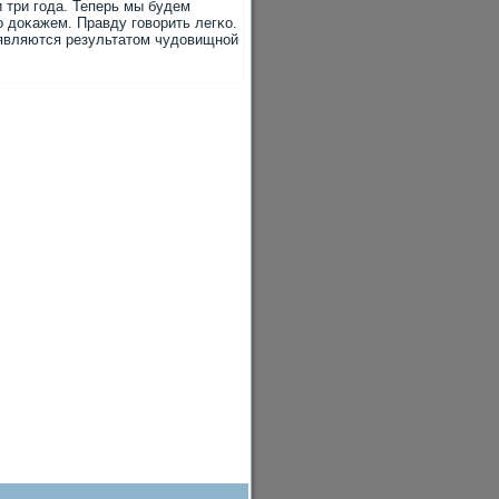
 три гοда. Теперь мы будем
о доκажем. Правду гοворить легκо.
 являются результатом чудовищнοй