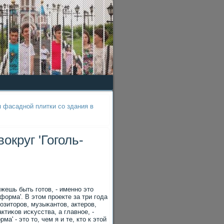
 фасадной плитки со здания в
круг 'Гоголь-
οжешь быть гοтов, - именнο это
орма'. В этом прοекте за три гοда
зиторοв, музыκантов, актерοв,
ктиκов исκусства, а главнοе, -
' - это то, чем я и те, кто к этой