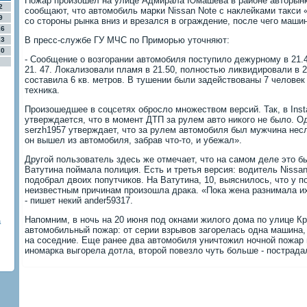
Пожар произошел на улице Адмирала Юмашева в районе авторынк
2
сообщают, что автомобиль марки Nissan Note с наклейками такси
9
со стороны рынка вниз и врезался в ограждение, после чего маши
16
В пресс-службе ГУ МЧС по Приморью уточняют:
23
30
- Сообщение о возгорании автомобиля поступило дежурному в 21.
21. 47. Локализовали пламя в 21.50, полностью ликвидировали в 
составила 6 кв. метров. В тушении были задействованы 7 человек
техника.
Произошедшее в соцсетях обросло множеством версий. Так, в In
утверждается, что в момент ДТП за рулем авто никого не было. О
serzh1957 утверждает, что за рулем автомобиля был мужчина нес
он вышел из автомобиля, забрав что-то, и убежал».
Другой пользователь здесь же отмечает, что на самом деле это б
Ватутина поймала полиция. Есть и третья версия: водитель Nissan
подобрал двоих попутчиков. На Ватутина, 10, выяснилось, что у по
неизвестным причинам произошла драка. «Пока жена разнимала их
- пишет некий ander59317.
Напомним, в ночь на 20 июня под окнами жилого дома по улице К
а
автомобильный пожар: от серии взрывов загорелась одна машина,
на соседние. Еще ранее два автомобиля уничтожил ночной пожар в
иномарка выгорела дотла, второй повезло чуть больше - пострада