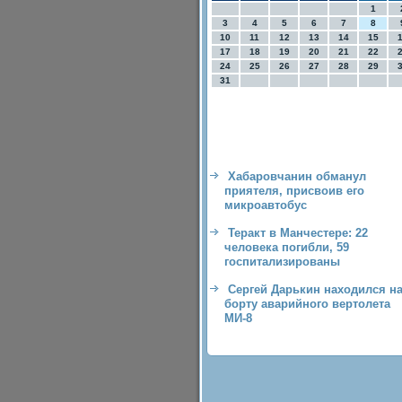
1
3
4
5
6
7
8
10
11
12
13
14
15
17
18
19
20
21
22
24
25
26
27
28
29
31
Хабаровчанин обманул
приятеля, присвоив его
микроавтобус
Теракт в Манчестере: 22
человека погибли, 59
госпитализированы
Сергей Дарькин находился н
борту аварийного вертолета
МИ-8