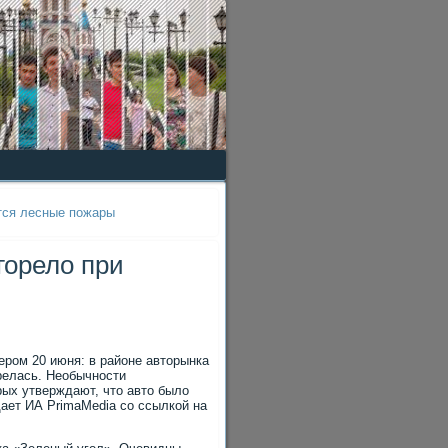
тся лесные пожары
горело при
ром 20 июня: в районе авторынка
релась. Необычности
ых утверждают, что авто было
щает ИА PrimaMedia со ссылкой на