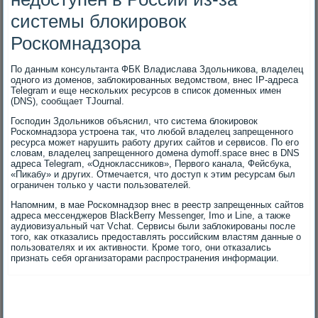
системы блокировок
Роскомнадзора
По данным консультанта ФБК Владислава Здольникова, владелец
одного из доменов, заблокированных ведомством, внес IP-адреса
Telegram и еще нескольких ресурсов в список доменных имен
(DNS), сообщает TJournal.
Господин Здольников объяснил, что система блокировок
Роскомнадзора устроена так, что любой владелец запрещенного
ресурса может нарушить работу других сайтов и сервисов. По его
словам, владелец запрещенного домена dymoff.space внес в DNS
адреса Telegram, «Одноклассников», Первого канала, Фейсбука,
«Пикабу» и других. Отмечается, что доступ к этим ресурсам был
ограничен только у части пользователей.
Напомним, в мае Роскомнадзор внес в реестр запрещенных сайтов
адреса мессенджеров BlackBerry Messenger, Imo и Line, а также
аудиовизуальный чат Vchat. Сервисы были заблокированы после
того, как отказались предоставлять российским властям данные о
пользователях и их активности. Кроме того, они отказались
признать себя организаторами распространения информации.