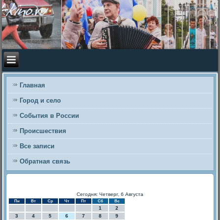
Главная
Город и село
События в России
Происшествия
Все записи
Обратная связь
Сегодня: Четверг, 6 Августа
Пн
Вт
Ср
Чт
Пт
Сб
Вс
1
2
3
4
5
6
7
8
9