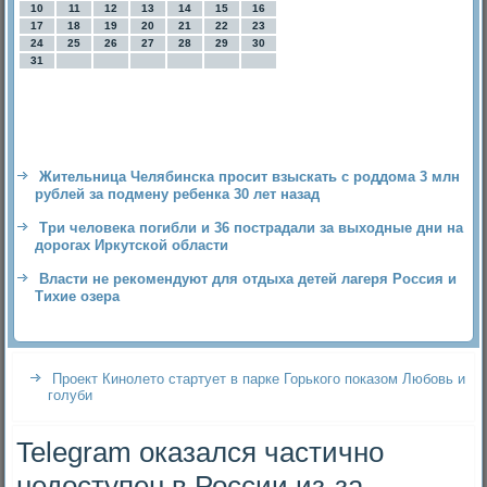
10
11
12
13
14
15
16
17
18
19
20
21
22
23
24
25
26
27
28
29
30
31
Жительница Челябинска просит взыскать с роддома 3 млн
рублей за подмену ребенка 30 лет назад
Три человека погибли и 36 пострадали за выходные дни на
дорогах Иркутской области
Власти не рекомендуют для отдыха детей лагеря Россия и
Тихие озера
Проект Кинолето стартует в парке Горького показом Любовь и
голуби
Telegram оказался частично
недоступен в России из-за