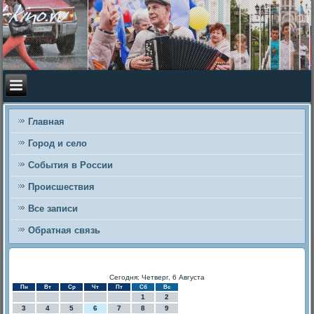
Главная
Город и село
События в России
Происшествия
Все записи
Обратная связь
Сегодня: Четверг, 6 Августа
Пн
Вт
Ср
Чт
Пт
Сб
Вс
1
2
3
4
5
6
7
8
9