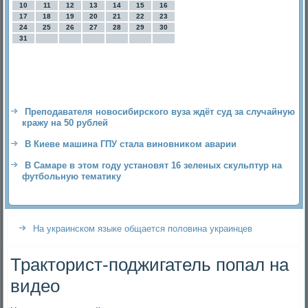
10
11
12
13
14
15
16
17
18
19
20
21
22
23
24
25
26
27
28
29
30
31
Преподавателя новосибирского вуза ждёт суд за случайную
кражу на 50 рублей
В Киеве машина ГПУ стала виновником аварии
В Самаре в этом году установят 16 зеленых скульптур на
футбольную тематику
На украинском языке общается половина украинцев
Тракторист-поджигатель попал на
видео