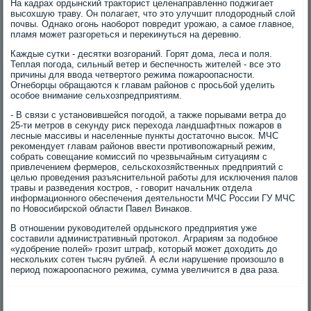
На кадрах ордынский тракторист целенаправленно поджигает
высохшую траву. Он полагает, что это улучшит плодородный слой
почвы. Однако огонь наоборот повредит урожаю, а самое главное,
пламя может разгореться и перекинуться на деревню.
Каждые сутки - десятки возгораний. Горят дома, леса и поля.
Теплая погода, сильный ветер и беспечность жителей - все это
причины для ввода четвертого режима пожароопасности.
Огнеборцы обращаются к главам районов с просьбой уделить
особое внимание сельхозпредприятиям.
- В связи с установившейся погодой, а также порывами ветра до
25-ти метров в секунду риск перехода ландшафтных пожаров в
лесные массивы и населенные пункты достаточно высок. МЧС
рекомендует главам районов ввести противопожарный режим,
собрать совещание комиссий по чрезвычайным ситуациям с
привлечением фермеров, сельскохозяйственных предприятий с
целью проведения разъяснительной работы для исключения палов
травы и разведения костров, - говорит начальник отдела
информационного обеспечения деятельности МЧС России ГУ МЧС
по Новосибирской области Павел Винаков.
В отношении руководителей ордынского предприятия уже
составили административный протокол. Аграриям за подобное
«удобрение полей» грозит штраф, который может доходить до
нескольких сотен тысяч рублей. А если нарушение произошло в
период пожароопасного режима, сумма увеличится в два раза.