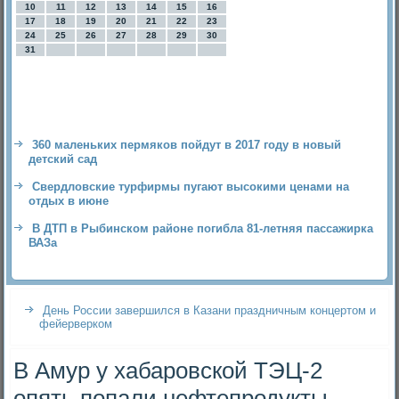
10
11
12
13
14
15
16
17
18
19
20
21
22
23
24
25
26
27
28
29
30
31
360 маленьких пермяков пойдут в 2017 году в новый
детский сад
Свердловские турфирмы пугают высокими ценами на
отдых в июне
В ДТП в Рыбинском районе погибла 81-летняя пассажирка
ВАЗа
День России завершился в Казани праздничным концертом и
фейерверком
В Амур у хабаровской ТЭЦ-2
опять попали нефтепродукты