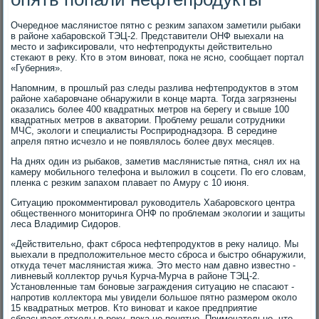
Очередное маслянистое пятно с резким запахом заметили рыбаки
в районе хабаровской ТЭЦ-2. Представители ОНФ выехали на
место и зафиксировали, что нефтепродукты действительно
стекают в реку. Кто в этом виноват, пока не ясно, сообщает портал
«Губерния».
Напомним, в прошлый раз следы разлива нефтепродуктов в этом
районе хабаровчане обнаружили в конце марта. Тогда загрязнены
оказались более 400 квадратных метров на берегу и свыше 100
квадратных метров в акватории. Проблему решали сотрудники
МЧС, экологи и специалисты Росприроднадзора. В середине
апреля пятно исчезло и не появлялось более двух месяцев.
На днях один из рыбаков, заметив маслянистые пятна, снял их на
камеру мобильного телефона и выложил в соцсети. По его словам,
пленка с резким запахом плавает по Амуру с 10 июня.
Ситуацию прокомментировал руководитель Хабаровского центра
общественного мониторинга ОНФ по проблемам экологии и защиты
леса Владимир Сидоров.
«Действительно, факт сброса нефтепродуктов в реку налицо. Мы
выехали в предположительное место сброса и быстро обнаружили,
откуда течет маслянистая жижа. Это место нам давно известно -
ливневый коллектор ручья Курча-Мурча в районе ТЭЦ-2.
Установленные там боновые заграждения ситуацию не спасают -
напротив коллектора мы увидели большое пятно размером около
15 квадратных метров. Кто виноват и какое предприятие
сбрасывает отходы в реку, пока не понятно. Примечательно, что