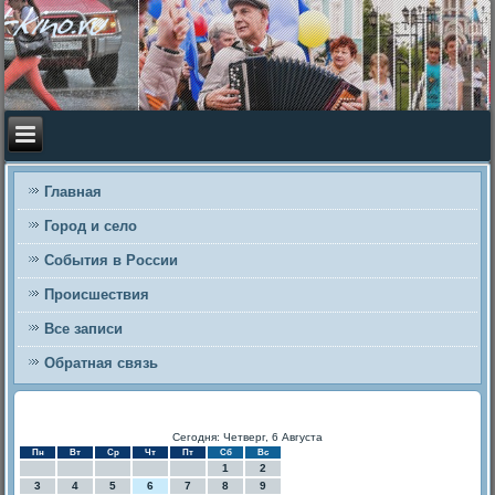
Главная
Город и село
События в России
Происшествия
Все записи
Обратная связь
Сегодня: Четверг, 6 Августа
Пн
Вт
Ср
Чт
Пт
Сб
Вс
1
2
3
4
5
6
7
8
9