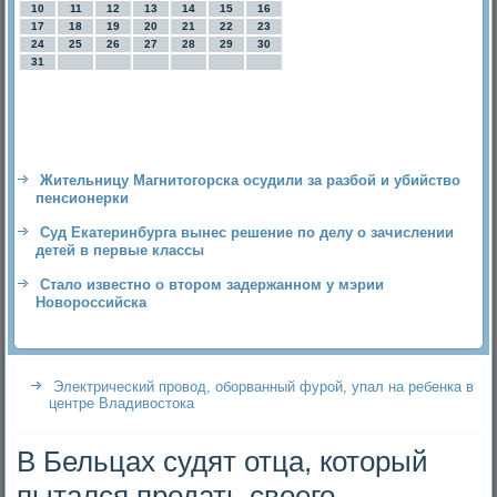
10
11
12
13
14
15
16
17
18
19
20
21
22
23
24
25
26
27
28
29
30
31
Жительницу Магнитогорска осудили за разбой и убийство
пенсионерки
Суд Екатеринбурга вынес решение по делу о зачислении
детей в первые классы
Стало известно о втором задержанном у мэрии
Новороссийска
Электрический провод, оборванный фурой, упал на ребенка в
центре Владивостока
В Бельцах судят отца, который
пытался продать своего