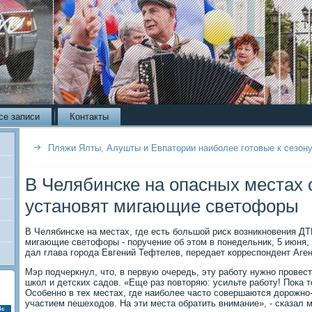
се записи
Контакты
Пляжи Ялты, Алушты и Евпатории наиболее готовые к сезону
В Челябинске на опасных местах о
установят мигающие светофоры
В Челябинске на местах, где есть большой риск возникновения ДТ
мигающие светофоры - поручение об этом в понедельник, 5 июня,
дал глава города Евгений Тефтелев, передает корреспондент Аген
Мэр подчеркнул, что, в первую очередь, эту работу нужно провес
школ и детских садов. «Еще раз повторяю: усильте работу! Пока 
Особенно в тех местах, где наиболее часто совершаются дорожно
участием пешеходов. На эти места обратить внимание», - сказал м
Вс