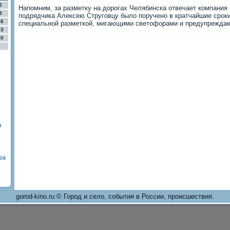
2
Напомним, за разметку на дорогах Челябинска отвечает компани
9
подрядчика Алексею Струговцу было поручено в кратчайшие срок
16
специальной разметкой, мигающими светофорами и предупрежда
23
30
о
ша
gorod-kino.ru © Город и село, события в России, происшествия.