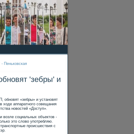
 - Пеньковская
бновят 'зебры' и
П, обновят «зебры» и установят
 в ходе аппаратного совещания
тства новостей «Доступ».
ти возле социальных объектов -
только это слово употребляю.
-транспортные происшествия с
эр.