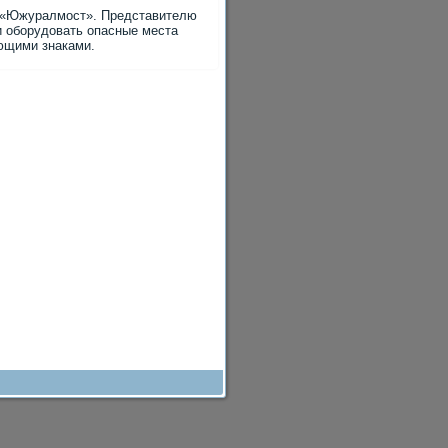
я «Южуралмост». Представителю
и оборудовать опасные места
ющими знаками.