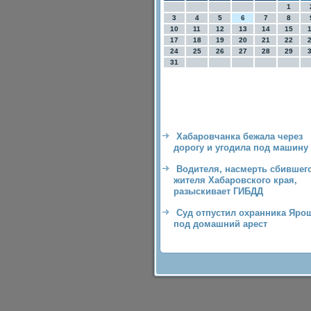
1
3
4
5
6
7
8
10
11
12
13
14
15
17
18
19
20
21
22
24
25
26
27
28
29
31
Хабаровчанка бежала через
дорогу и угодила под машину
Водителя, насмерть сбившег
жителя Хабаровского края,
разыскивает ГИБДД
Суд отпустил охранника Яро
под домашний арест