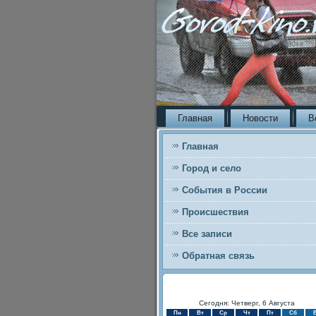
Главная
Новости
В
Главная
Город и село
События в России
Происшествия
Все записи
Обратная связь
Сегодня: Четверг, 6 Августа
Пн
Вт
Ср
Чт
Пт
Сб