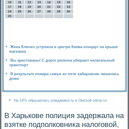
10
11
12
13
14
15
16
17
18
19
20
21
22
23
24
25
26
27
28
29
30
31
Жена Кличко устроила в центре Киева концерт на крыше
магазина
Вы арестованы! С дорог региона убирают нелегальный
транспорт
В результате пожара семья из пяти хабаровчан лишилась
дома
На 14% обрушилась рождаемость в Омской области
В Харькове полиция задержала на
взятке подполковника налоговой,