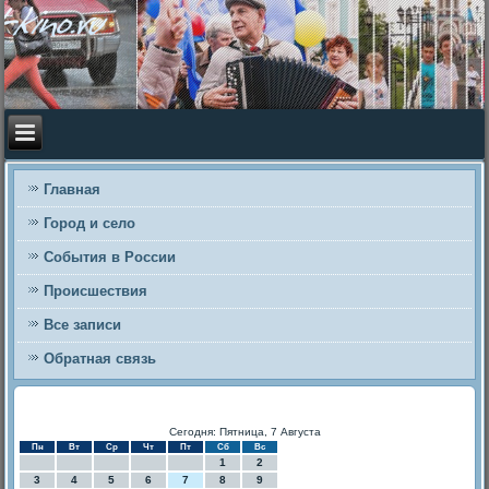
Главная
Город и село
События в России
Происшествия
Все записи
Обратная связь
Сегодня: Пятница, 7 Августа
Пн
Вт
Ср
Чт
Пт
Сб
Вс
1
2
3
4
5
6
7
8
9