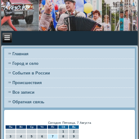
Главная
Город и село
События в России
Происшествия
Все записи
Обратная связь
Сегодня: Пятница, 7 Августа
Пн
Вт
Ср
Чт
Пт
Сб
Вс
1
2
3
4
5
6
7
8
9