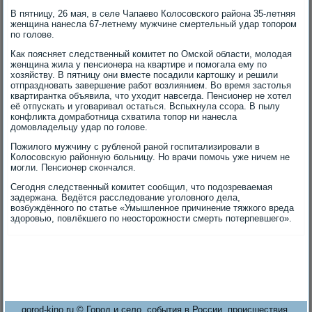
В пятницу, 26 мая, в селе Чапаево Колосовского района 35-летняя
женщина нанесла 67-летнему мужчине смертельный удар топором
по голове.
Как поясняет следственный комитет по Омской области, молодая
женщина жила у пенсионера на квартире и помогала ему по
хозяйству. В пятницу они вместе посадили картошку и решили
отпраздновать завершение работ возлиянием. Во время застолья
квартирантка объявила, что уходит навсегда. Пенсионер не хотел
её отпускать и уговаривал остаться. Вспыхнула ссора. В пылу
конфликта домработница схватила топор ни нанесла
домовладельцу удар по голове.
Пожилого мужчину с рубленой раной госпитализировали в
Колосовскую районную больницу. Но врачи помочь уже ничем не
могли. Пенсионер скончался.
Сегодня следственный комитет сообщил, что подозреваемая
задержана. Ведётся расследование уголовного дела,
возбуждённого по статье «Умышленное причинение тяжкого вреда
здоровью, повлёкшего по неосторожности смерть потерпевшего».
gorod-kino.ru © Город и село, события в России, происшествия.