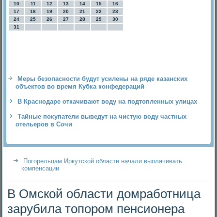
10
11
12
13
14
15
16
17
18
19
20
21
22
23
24
25
26
27
28
29
30
31
Меры безопасности будут усилены на ряде казанских
объектов во время Кубка конфедераций
В Краснодаре откачивают воду на подтопленных улицах
Тайные покупатели выведут на чистую воду частных
отельеров в Сочи
Погорельцам Иркутской области начали выплачивать
компенсации
В Омской области домработница
зарубила топором пенсионера