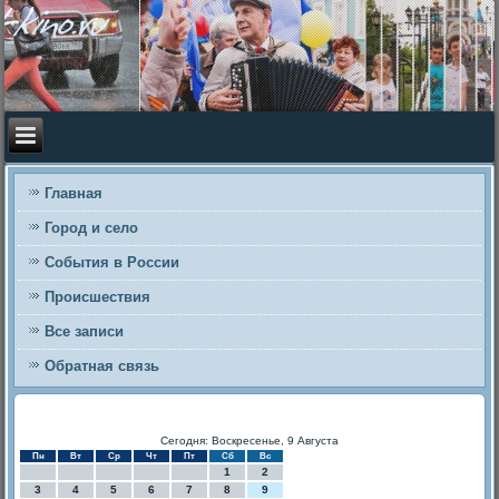
Главная
Город и село
События в России
Происшествия
Все записи
Обратная связь
Сегодня: Воскресенье, 9 Августа
Пн
Вт
Ср
Чт
Пт
Сб
Вс
1
2
3
4
5
6
7
8
9