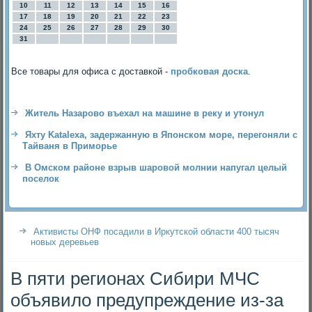
10
11
12
13
14
15
16
17
18
19
20
21
22
23
24
25
26
27
28
29
30
31
Все товары для офиса с доставкой -
пробковая доска
.
Житель Назарово въехал на машине в реку и утонул
Яхту Katalexa, задержанную в Японском море, перегоняли с
Тайваня в Приморье
В Омском районе взрыв шаровой молнии напугал целый
поселок
Активисты ОНФ посадили в Иркутской области 400 тысяч
новых деревьев
В пяти регионах Сибири МЧС
объявило предупреждение из-за