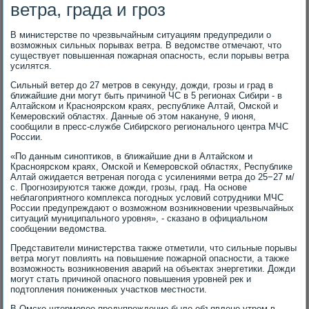
ветра, града и гроз
В министерстве по чрезвычайным ситуациям предупредили о
возможных сильных порывах ветра. В ведомстве отмечают, что
существует повышенная пожарная опасность, если порывы ветра
усилятся.
Сильный ветер до 27 метров в секунду, дожди, грозы и град в
ближайшие дни могут быть причиной ЧС в 5 регионах Сибири - в
Алтайском и Красноярском краях, республике Алтай, Омской и
Кемеровский областях. Данные об этом накануне, 9 июня,
сообщили в пресс-службе Сибирского регионального центра МЧС
России.
«По данным синоптиков, в ближайшие дни в Алтайском и
Красноярском краях, Омской и Кемеровской областях, Республике
Алтай ожидается ветреная погода с усилениями ветра до 25−27 м/
с. Прогнозируются также дожди, грозы, град. На основе
неблагоприятного комплекса погодных условий сотрудники МЧС
России предупреждают о возможном возникновении чрезвычайных
ситуаций муниципального уровня», - сказано в официальном
сообщении ведомства.
Представители министерства также отметили, что сильные порывы
ветра могут повлиять на повышение пожарной опасности, а также
возможность возникновения аварий на объектах энергетики. Дожди
могут стать причиной опасного повышения уровней рек и
подтопления пониженных участков местности.
В Омске штормовое предупреждение было объявлено утром в