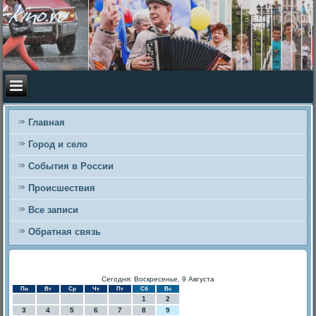
Главная
Город и село
События в России
Происшествия
Все записи
Обратная связь
Сегодня: Воскресенье, 9 Августа
Пн
Вт
Ср
Чт
Пт
Сб
Вс
1
2
3
4
5
6
7
8
9