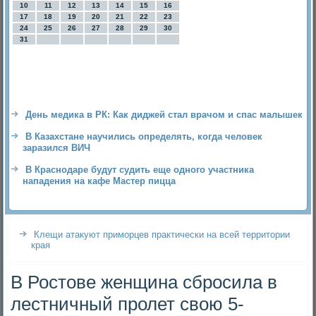
10
11
12
13
14
15
16
17
18
19
20
21
22
23
24
25
26
27
28
29
30
31
День медика в РК: Как диджей стал врачом и спас малышек
В Казахстане научились определять, когда человек
заразился ВИЧ
В Краснодаре будут судить еще одного участника
нападения на кафе Мастер пицца
Клещи атакуют приморцев практически на всей территории
края
В Ростове женщина сбросила в
лестничный пролет свою 5-