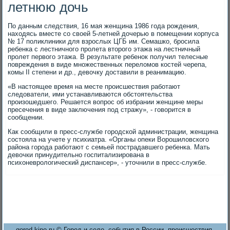
летнюю дочь
По данным следствия, 16 мая женщина 1986 года рождения,
находясь вместе со своей 5-летней дочерью в помещении корпуса
№ 17 поликлиники для взрослых ЦГБ им. Семашко, бросила
ребенка с лестничного пролета второго этажа на лестничный
пролет первого этажа. В результате ребенок получил телесные
повреждения в виде множественных переломов костей черепа,
комы II степени и др., девочку доставили в реанимацию.
«В настоящее время на месте происшествия работают
следователи, ими устанавливаются обстоятельства
произошедшего. Решается вопрос об избрании женщине меры
пресечения в виде заключения под стражу», - говорится в
сообщении.
Как сообщили в пресс-службе городской администрации, женщина
состояла на учете у психиатра. «Органы опеки Ворошиловского
района города работают с семьей пострадавшего ребенка. Мать
девочки принудительно госпитализирована в
психоневрологический диспансер», - уточнили в пресс-службе.
gorod-kino.ru © Город и село, события в России, происшествия.