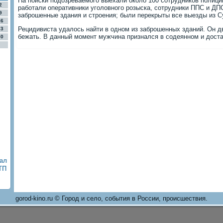
На поиски подозреваемого выехали около 100 сотрудников полици
2
работали оперативники уголовного розыска, сотрудники ППС и ДП
9
заброшенные здания и строения; были перекрыты все выезды из С
16
Рецидивиста удалось найти в одном из заброшенных зданий. Он д
23
бежать. В данный момент мужчина признался в содеянном и доста
30
ал
ТП
gorod-kino.ru © Город и село, события в России, происшествия.