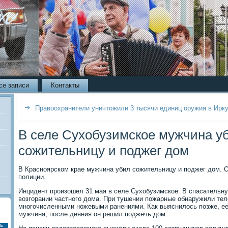
се записи
Контакты
Правоохранители уничтожили 3 тысячи единиц оружия в Ирку
В селе Сухобузимское мужчина у
сожительницу и поджег дом
В Красноярском крае мужчина убил сожительницу и поджег дом. 
полиции.
Инцидент произошел 31 мая в селе Сухобузимское. В спасательн
возгорании частного дома. При тушении пожарные обнаружили те
многочисленными ножевыми ранениями. Как выяснилось позже, ее
мужчина, после деяния он решил поджечь дом.
Вс