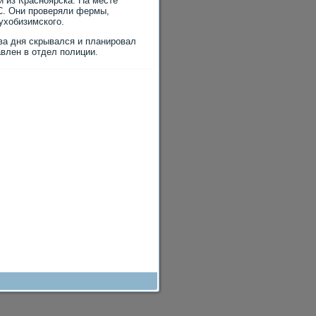
и из Красноярска. На месте
С. Они проверяли фермы,
ухобизимского.
ва дня скрывался и планировал
влен в отдел полиции.