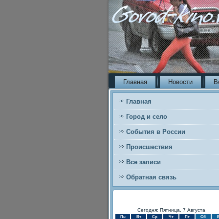
Главная
Новости
В
Главная
Город и село
События в России
Происшествия
Все записи
Обратная связь
Сегодня: Пятница, 7 Августа
Пн
Вт
Ср
Чт
Пт
Сб