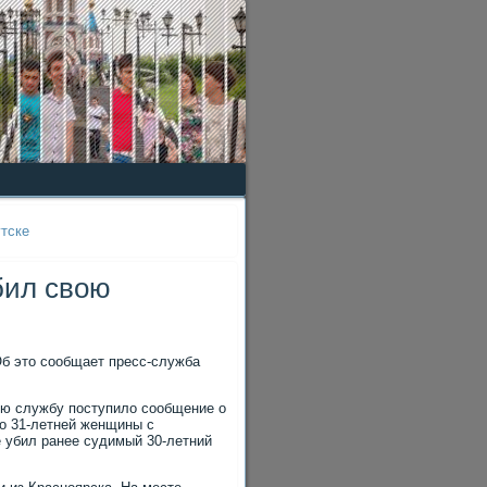
тске
бил свою
Об это сообщает пресс-служба
ую службу поступило сообщение о
ло 31-летней женщины с
 убил ранее судимый 30-летний