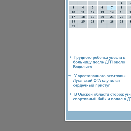
1
3
4
5
6
7
8
10
11
12
13
14
15
17
18
19
20
21
22
24
25
26
27
28
29
31
Грудного ребенка увезли в
больницу после ДТП около
Бадалыка
У арестованного экс-главы
Луганской ОГА случился
сердечный приступ
В Омской области сторож угн
спортивный байк и попал в Д