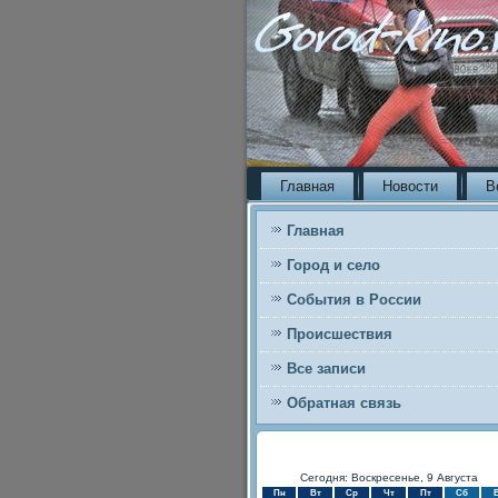
Главная
Новости
В
Главная
Город и село
События в России
Происшествия
Все записи
Обратная связь
Сегодня: Воскресенье, 9 Августа
Пн
Вт
Ср
Чт
Пт
Сб