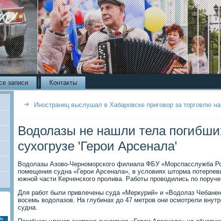
се записи
Контакты
Иностранец выслушал в Хабаровске приговор за торговлю н
Водолазы не нашли тела погибши
сухогрузе 'Герои Арсенала'
Водолазы Азово-Черноморского филиала ФБУ «Морспасслужба Р
помещения судна «Герои Арсенала», в условиях шторма потерпев
южной части Керченского пролива. Работы проводились по поруч
Для работ были привлечены суда «Меркурий» и «Водолаз Чебанен
восемь водолазов. На глубинах до 47 метров они осмотрели внут
судна.
Вс