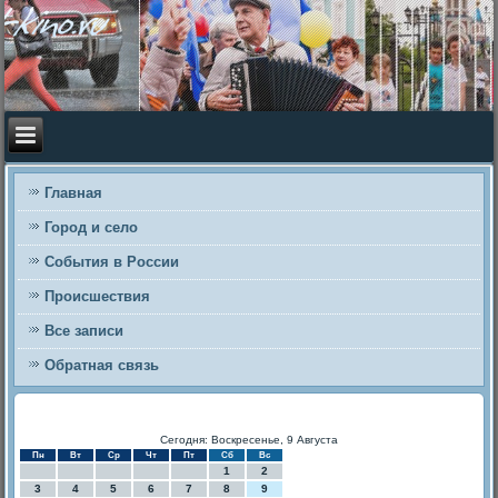
Главная
Город и село
События в России
Происшествия
Все записи
Обратная связь
Сегодня: Воскресенье, 9 Августа
Пн
Вт
Ср
Чт
Пт
Сб
Вс
1
2
3
4
5
6
7
8
9