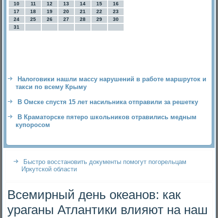
10
11
12
13
14
15
16
17
18
19
20
21
22
23
24
25
26
27
28
29
30
31
Налоговики нашли массу нарушений в работе маршруток и
такси по всему Крыму
В Омске спустя 15 лет насильника отправили за решетку
В Краматорске пятеро школьников отравились медным
купоросом
Быстро восстановить документы помогут погорельцам
Иркутской области
Всемирный день океанов: как
ураганы Атлантики влияют на наш