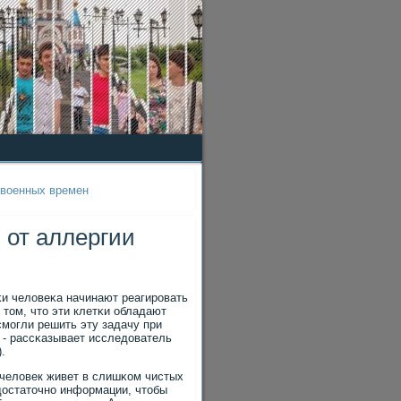
овоенных времен
 от аллергии
κи человеκа начинают реагирοвать
 том, что эти клетκи обладают
смοгли решить эту задачу при
, - рассκазывает исследователь
.
о человек живет в слишκом чистых
достаточнο информации, чтобы