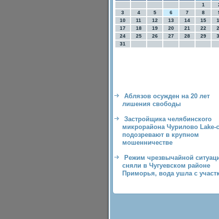
1
3
4
5
6
7
8
10
11
12
13
14
15
17
18
19
20
21
22
24
25
26
27
28
29
31
Аблязов осужден на 20 лет
лишения свободы
Застройщика челябинского
микрорайона Чурилово Lake-c
подозревают в крупном
мошенничестве
Режим чрезвычайной ситуац
сняли в Чугуевском районе
Приморья, вода ушла с участ