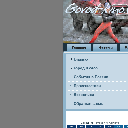
Главная
Новости
В
Главная
Город и село
События в России
Происшествия
Все записи
Обратная связь
Сегодня: Четверг, 6 Августа
Пн
Вт
Ср
Чт
Пт
Сб