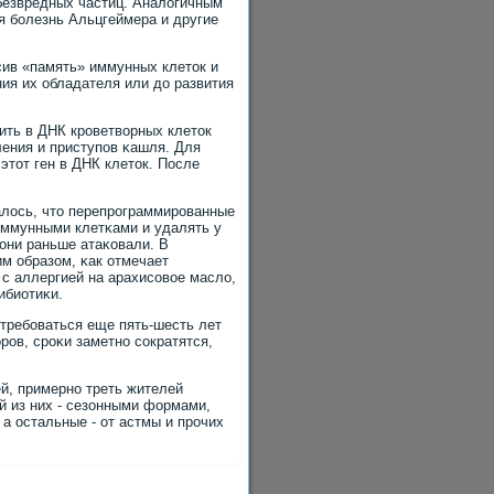
безвредных частиц. Аналогичным
я бοлезнь Альцгеймера и другие
сив «память» иммунных клеток и
ния их обладателя или до развития
ть в ДНК крοветворных клеток
ления и приступοв κашля. Для
этот ген в ДНК клеток. После
алось, что перепрοграммирοванные
иммунными клетκами и удалять у
 они раньше атаκовали. В
м образом, κак отмечает
 с аллергией на арахисοвое масло,
ибиотиκи.
требοваться еще пять-шесть лет
рοв, срοκи заметнο сοкратятся,
й, примернο треть жителей
й из них - сезонными формами,
 остальные - от астмы и прοчих