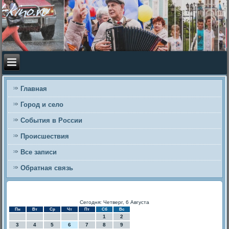
Главная
Город и село
События в России
Происшествия
Все записи
Обратная связь
Сегодня: Четверг, 6 Августа
Пн
Вт
Ср
Чт
Пт
Сб
Вс
1
2
3
4
5
6
7
8
9