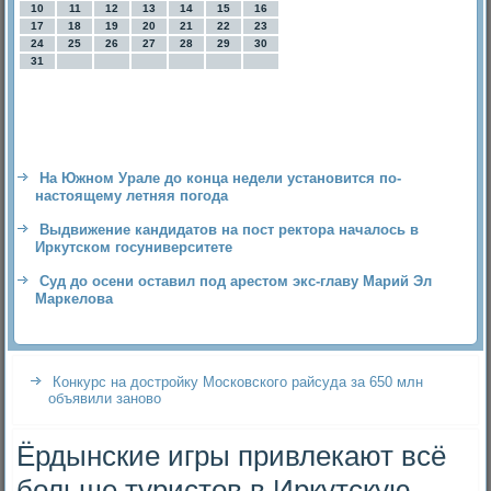
10
11
12
13
14
15
16
17
18
19
20
21
22
23
24
25
26
27
28
29
30
31
На Южном Урале до конца недели установится по-
настоящему летняя погода
Выдвижение кандидатов на пост ректора началось в
Иркутском госуниверситете
Суд до осени оставил под арестом экс-главу Марий Эл
Маркелова
Конкурс на достройку Московского райсуда за 650 млн
объявили заново
Ёрдынские игры привлекают всё
больше туристов в Иркутскую