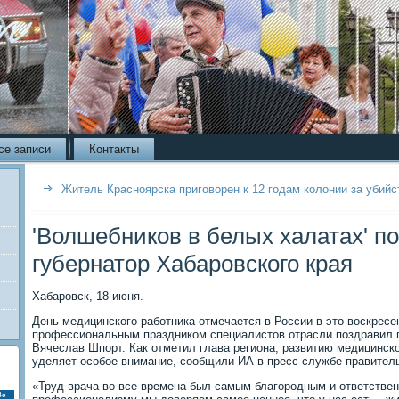
се записи
Контакты
Житель Красноярска приговорен к 12 годам колонии за убийст
'Волшебников в белых халатах' п
губернатор Хабаровского края
Хабаровск, 18 июня.
День медицинского работника отмечается в России в это воскресе
профессиональным праздником специалистов отрасли поздравил г
Вячеслав Шпорт. Как отметил глава региона, развитию медицинск
уделяет особое внимание, сообщили ИА в пресс-службе правитель
«Труд врача во все времена был самым благородным и ответстве
Вс