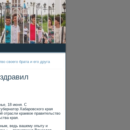
во своего брата и его друга
оздравил
нье, 18 июня. С
убернатор Хабаровского края
ой отрасли краевое правительство
ства края.
нным, ведь вашему опыту и