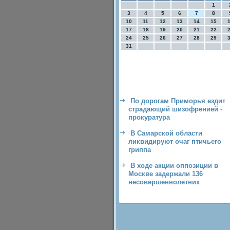
1
3
4
5
6
7
8
10
11
12
13
14
15
17
18
19
20
21
22
24
25
26
27
28
29
31
По дорогам Приморья ездит
страдающий шизофренией -
прокуратура
В Самарской области
ликвидируют очаг птичьего
гриппа
В ходе акции оппозиции в
Москве задержали 136
несовершеннолетних