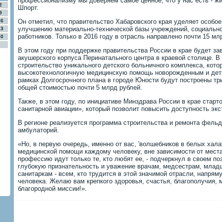
профессионализму мы доверяем самое ценное, что у нас есть - жи
2
Шпорт.
9
16
Он отметил, что правительство Хабаровского края уделяет особое
улучшению материально-технической базы учреждений, социальн
23
работников. Только в 2016 году в отрасль направлено почти 15 мл
30
В этом году при поддержке правительства России в крае будет за
акушерского корпуса Перинатального центра в краевой столице. 
строительство уникального детского больничного комплекса, кото
высокотехнологичную медицинскую помощь новорожденным и детя
рамках Долгосрочного плана в городе Юности будут построены т
общей стоимостью почти 5 млрд рублей.
Также, в этом году, по инициативе Минздрава России в крае стар
санитарной авиации», который позволит повысить доступность эк
В регионе реализуется программа строительства и ремонта фельд
амбулаторий.
«Но, в первую очередь, именно от вас, 'волшебников в белых халат
медицинской помощи каждому человеку, вне зависимости от места
профессию идут только те, кто любят ее, - подчеркнул в своем п
глубокую признательность и уважение врачам, медсестрам, мла
санитаркам - всем, кто трудится в этой значимой отрасли, напря
человека. Желаю вам крепкого здоровья, счастья, благополучия,
благородной миссии!».