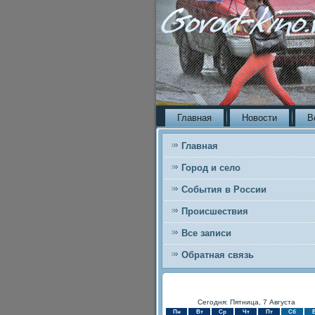
Главная
Новости
В
Главная
Город и село
События в России
Происшествия
Все записи
Обратная связь
Сегодня: Пятница, 7 Августа
Пн
Вт
Ср
Чт
Пт
Сб