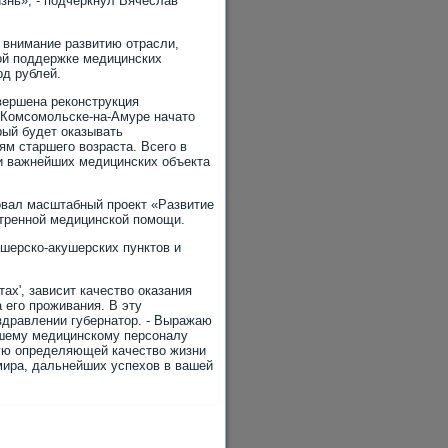
знь», - подчеркнул Вячеслав
 внимание развитию отрасли,
ой поддержке медицинских
рд рублей.
вершена реконструкция
В Комсомольске-на-Амуре начато
рый будет оказывать
м старшего возраста. Всего в
ри важнейших медицинских объекта
товал масштабный проект «Развитие
стренной медицинской помощи.
шерско-акушерских пунктов и
ах', зависит качество оказания
 его проживания. В эту
оздравлении губернатор. - Выражаю
дшему медицинскому персоналу
мую определяющей качество жизни
 мира, дальнейших успехов в вашей