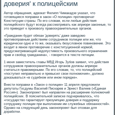
доверия' к полицейским
Автор обращения, адвокат Филипп Чимакадзе указал, что
готовящиеся поправки в закон «О полиции» противоречат
Конституции страны. По его словам, если любые действия
полицейского будут всегда рассматривать как априори законные, то
это приведет к произволу правоохранительных органов.
«Гражданин будет обязан 'доверять' даже заведомо
противоправным действиям сотрудников полиции или же, что
юридически одно и то же, оказывать безусловное повиновение. Это
входит в явное противоречие с конституционной нормой,
предусматривающей недопустимость произвольного ограничения
прав и свобод гражданина», - говорится в тексте петиции.
1 июня заместитель главы МВД Игорь Зубов заявил, что действия
сотрудников правоохранительных органов должны априори
считаться правомерными. По его словам, то, что полицейский
«поступил неправильно и превысил свои полномочия», должно
доказываться «в судебном или ином порядке».
Внести поправки в «Закон о полиции» 11 апреля предложили
депутаты Госдумы Василий Пискарев и Эрнест Валеев («Единая
Россия»). Законопроект был направлен на расширение полномочий
полицейских. В пояснительной записке подчеркивалось, что
«государство гарантирует презумпцию доверия и поддержку
сотруднику полиции при выполнении им служебных обязанностей».
Однако на следующий день законопроект был отозван для
доработки.