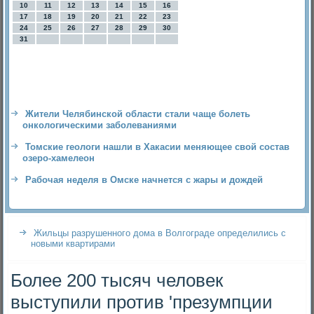
10
11
12
13
14
15
16
17
18
19
20
21
22
23
24
25
26
27
28
29
30
31
Жители Челябинской области стали чаще болеть
онкологическими заболеваниями
Томские геологи нашли в Хакасии меняющее свой состав
озеро-хамелеон
Рабочая неделя в Омске начнется с жары и дождей
Жильцы разрушенного дома в Волгограде определились с
новыми квартирами
Более 200 тысяч человек
выступили против 'презумпции