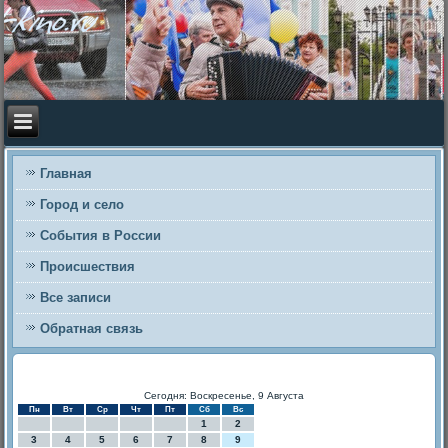
Главная
Город и село
События в России
Происшествия
Все записи
Обратная связь
Сегодня: Воскресенье, 9 Августа
Пн
Вт
Ср
Чт
Пт
Сб
Вс
1
2
3
4
5
6
7
8
9