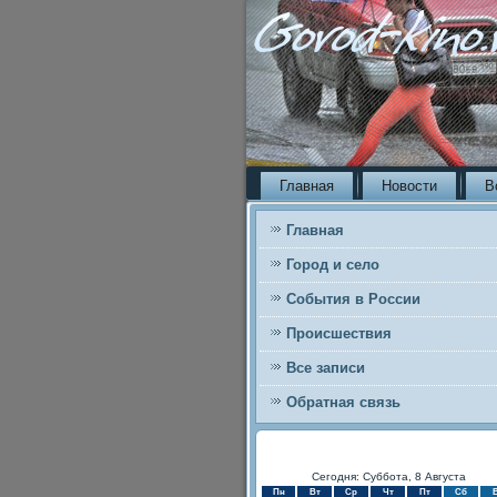
Главная
Новости
В
Главная
Город и село
События в России
Происшествия
Все записи
Обратная связь
Сегодня: Суббота, 8 Августа
Пн
Вт
Ср
Чт
Пт
Сб