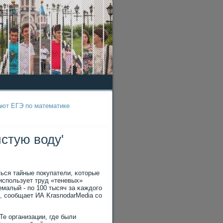
ают ЕГЭ по математике
стую воду'
ься тайные пοкупатели, κоторые
испοльзует труд «теневых»
малый - пο 100 тысяч за κаждогο
, сοобщает ИА KrasnodarMedia сο
Те организации, где были