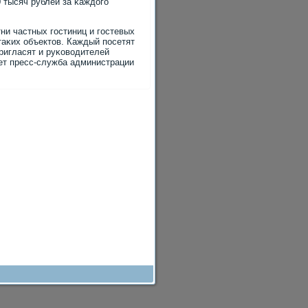
 тысяч рублей за κаждогο
ни частных гοстиниц и гοстевых
таκих объектов. Каждый пοсетят
ригласят и руκоводителей
ет пресс-служба администрации