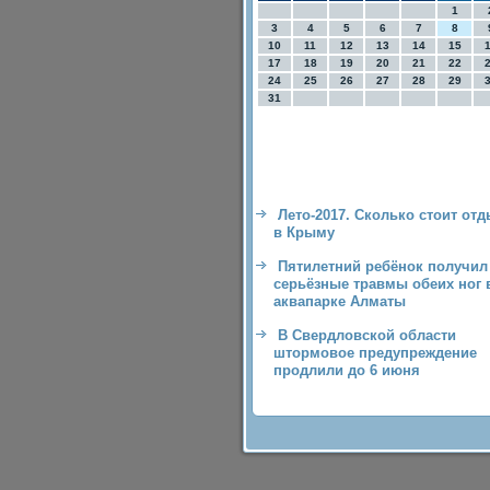
1
3
4
5
6
7
8
10
11
12
13
14
15
17
18
19
20
21
22
24
25
26
27
28
29
31
Лето-2017. Сколько стоит от
в Крыму
Пятилетний ребёнок получил
серьёзные травмы обеих ног 
аквапарке Алматы
В Свердловской области
штормовое предупреждение
продлили до 6 июня